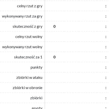
celny rzut z gry
celny rzut z gry
:
:
wykonywany rzut za gry
wykonywany rzut za gry
:
:
skuteczność z gry
skuteczność z gry
0
0
:
:
celny rzut wolny
celny rzut wolny
:
:
wykonywany rzut wolny
wykonywany rzut wolny
:
:
skuteczność za 1
skuteczność za 1
0
0
:
:
punkty
punkty
:
:
zbiórki w ataku
zbiórki w ataku
:
:
zbiórki w obronie
zbiórki w obronie
:
:
zbiórki
zbiórki
:
:
asysty
asysty
:
: