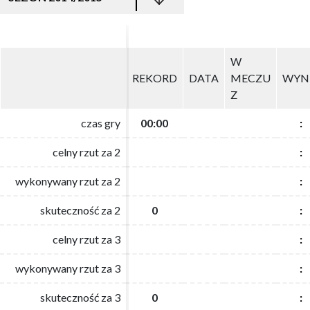
W
W
REKORD
REKORD
DATA
DATA
MECZU
MECZU
WYN
WYN
Z
Z
czas gry
czas gry
00:00
00:00
:
:
celny rzut za 2
celny rzut za 2
:
:
wykonywany rzut za 2
wykonywany rzut za 2
:
:
skuteczność za 2
skuteczność za 2
0
0
:
:
celny rzut za 3
celny rzut za 3
:
:
wykonywany rzut za 3
wykonywany rzut za 3
:
:
skuteczność za 3
skuteczność za 3
0
0
:
: