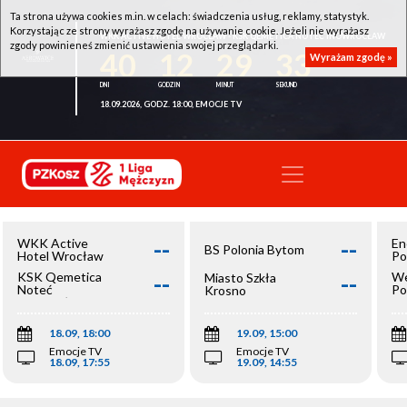
Ta strona używa cookies m.in. w celach: świadczenia usług, reklamy, statystyk.
Korzystając ze strony wyrażasz zgodę na używanie cookie. Jeżeli nie wyrażasz
WKK ACTIVE HOTEL WROCŁAW - KSK QEMETICA NOTEĆ INOWROCŁAW
zgody powinieneś zmienić ustawienia swojej przeglądarki.
40
12
29
32
Wyrażam zgodę »
18.09.2026, GODZ. 18:00, EMOCJE TV
--
--
WKK Active
En
BS Polonia Bytom
Hotel Wrocław
Po
--
--
KSK Qemetica
We
Miasto Szkła
Noteć
Po
Krosno
Inowrocław
Op
18.09, 18:00
19.09, 15:00
Emocje TV
Emocje TV
18.09, 17:55
19.09, 14:55