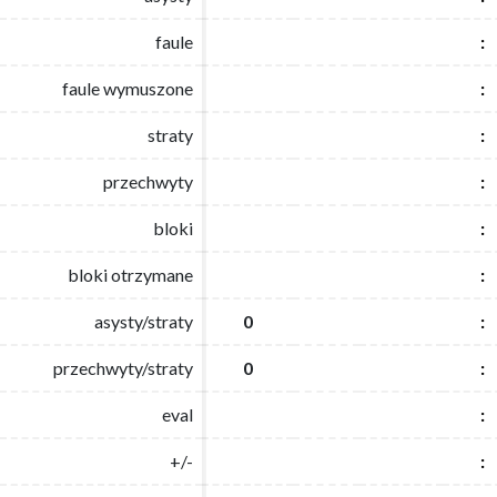
faule
faule
:
:
faule wymuszone
faule wymuszone
:
:
straty
straty
:
:
przechwyty
przechwyty
:
:
bloki
bloki
:
:
bloki otrzymane
bloki otrzymane
:
:
asysty/straty
asysty/straty
0
0
:
:
przechwyty/straty
przechwyty/straty
0
0
:
:
eval
eval
:
:
+/-
+/-
:
: