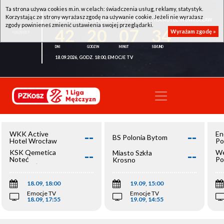
Ta strona używa cookies m.in. w celach: świadczenia usług, reklamy, statystyk.
Korzystając ze strony wyrażasz zgodę na używanie cookie. Jeżeli nie wyrażasz
WKK ACTIVE HOTEL WROCŁAW - KSK QEMETICA NOTEĆ INOWROCŁAW
zgody powinieneś zmienić ustawienia swojej przeglądarki.
42
20
07
34
Wyrażam zgodę »
18.09.2026, GODZ. 18:00, EMOCJE TV
--
--
WKK Active
En
BS Polonia Bytom
Hotel Wrocław
Po
--
--
KSK Qemetica
We
Miasto Szkła
Noteć
Po
Krosno
Inowrocław
Op
18.09, 18:00
19.09, 15:00
Emocje TV
Emocje TV
18.09, 17:55
19.09, 14:55