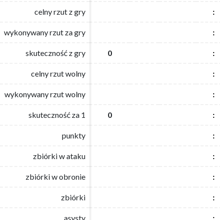
celny rzut z gry
celny rzut z gry
:
:
wykonywany rzut za gry
wykonywany rzut za gry
:
:
skuteczność z gry
skuteczność z gry
0
0
:
:
celny rzut wolny
celny rzut wolny
:
:
wykonywany rzut wolny
wykonywany rzut wolny
:
:
skuteczność za 1
skuteczność za 1
0
0
:
:
punkty
punkty
:
:
zbiórki w ataku
zbiórki w ataku
:
:
zbiórki w obronie
zbiórki w obronie
:
:
zbiórki
zbiórki
:
:
asysty
asysty
:
: