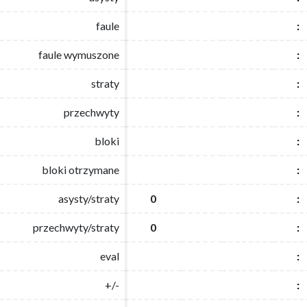
faule
faule
:
:
faule wymuszone
faule wymuszone
:
:
straty
straty
:
:
przechwyty
przechwyty
:
:
bloki
bloki
:
:
bloki otrzymane
bloki otrzymane
:
:
asysty/straty
asysty/straty
0
0
:
:
przechwyty/straty
przechwyty/straty
0
0
:
:
eval
eval
:
:
+/-
+/-
:
: