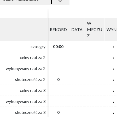
W
W
REKORD
REKORD
DATA
DATA
MECZU
MECZU
WYN
WYN
Z
Z
czas gry
czas gry
00:00
00:00
:
:
celny rzut za 2
celny rzut za 2
:
:
wykonywany rzut za 2
wykonywany rzut za 2
:
:
skuteczność za 2
skuteczność za 2
0
0
:
:
celny rzut za 3
celny rzut za 3
:
:
wykonywany rzut za 3
wykonywany rzut za 3
:
:
skuteczność za 3
skuteczność za 3
0
0
:
: