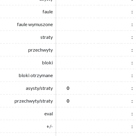
faule
faule
:
:
faule wymuszone
faule wymuszone
:
:
straty
straty
:
:
przechwyty
przechwyty
:
:
bloki
bloki
:
:
bloki otrzymane
bloki otrzymane
:
:
asysty/straty
asysty/straty
0
0
:
:
przechwyty/straty
przechwyty/straty
0
0
:
:
eval
eval
:
:
+/-
+/-
:
: