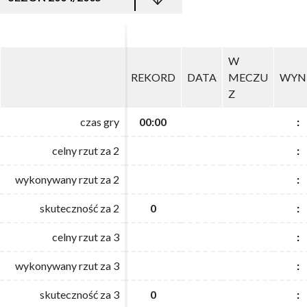
W
W
REKORD
REKORD
DATA
DATA
MECZU
MECZU
WYN
WYN
Z
Z
czas gry
czas gry
00:00
00:00
:
:
celny rzut za 2
celny rzut za 2
:
:
wykonywany rzut za 2
wykonywany rzut za 2
:
:
skuteczność za 2
skuteczność za 2
0
0
:
:
celny rzut za 3
celny rzut za 3
:
:
wykonywany rzut za 3
wykonywany rzut za 3
:
:
skuteczność za 3
skuteczność za 3
0
0
:
: