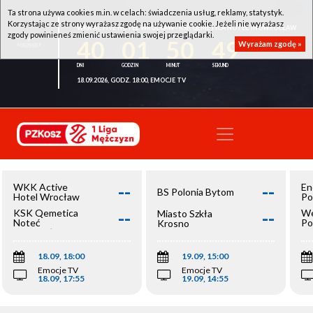
Ta strona używa cookies m.in. w celach: świadczenia usług, reklamy, statystyk.
Korzystając ze strony wyrażasz zgodę na używanie cookie. Jeżeli nie wyrażasz
WKK ACTIVE HOTEL WROCŁAW - KSK QEMETICA NOTEĆ INOWROCŁAW
zgody powinieneś zmienić ustawienia swojej przeglądarki.
40
01
50
49
Wyrażam zgodę »
18.09.2026, GODZ. 18:00, EMOCJE TV
--
--
WKK Active
En
BS Polonia Bytom
Hotel Wrocław
Po
--
--
KSK Qemetica
We
Miasto Szkła
Noteć
Po
Krosno
Inowrocław
Op
18.09, 18:00
19.09, 15:00
Emocje TV
Emocje TV
18.09, 17:55
19.09, 14:55