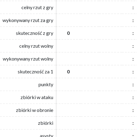
celny rzut z gry
celny rzut z gry
:
:
wykonywany rzut za gry
wykonywany rzut za gry
:
:
skuteczność z gry
skuteczność z gry
0
0
:
:
celny rzut wolny
celny rzut wolny
:
:
wykonywany rzut wolny
wykonywany rzut wolny
:
:
skuteczność za 1
skuteczność za 1
0
0
:
:
punkty
punkty
:
:
zbiórki w ataku
zbiórki w ataku
:
:
zbiórki w obronie
zbiórki w obronie
:
:
zbiórki
zbiórki
:
:
asysty
asysty
:
: