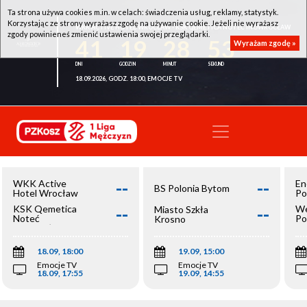
Ta strona używa cookies m.in. w celach: świadczenia usług, reklamy, statystyk.
Korzystając ze strony wyrażasz zgodę na używanie cookie. Jeżeli nie wyrażasz
WKK ACTIVE HOTEL WROCŁAW - KSK QEMETICA NOTEĆ INOWROCŁAW
zgody powinieneś zmienić ustawienia swojej przeglądarki.
41
19
28
53
Wyrażam zgodę »
18.09.2026, GODZ. 18:00, EMOCJE TV
--
--
WKK Active
En
BS Polonia Bytom
Hotel Wrocław
Po
--
--
KSK Qemetica
We
Miasto Szkła
Noteć
Po
Krosno
Inowrocław
Op
18.09, 18:00
19.09, 15:00
Emocje TV
Emocje TV
18.09, 17:55
19.09, 14:55