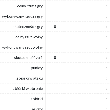
celny rzut z gry
celny rzut z gry
:
:
wykonywany rzut za gry
wykonywany rzut za gry
:
:
skuteczność z gry
skuteczność z gry
0
0
:
:
celny rzut wolny
celny rzut wolny
:
:
wykonywany rzut wolny
wykonywany rzut wolny
:
:
skuteczność za 1
skuteczność za 1
0
0
:
:
punkty
punkty
:
:
zbiórki w ataku
zbiórki w ataku
:
:
zbiórki w obronie
zbiórki w obronie
:
:
zbiórki
zbiórki
:
:
asysty
asysty
:
: