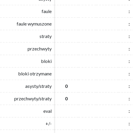
faule
faule
:
:
faule wymuszone
faule wymuszone
:
:
straty
straty
:
:
przechwyty
przechwyty
:
:
bloki
bloki
:
:
bloki otrzymane
bloki otrzymane
:
:
asysty/straty
asysty/straty
0
0
:
:
przechwyty/straty
przechwyty/straty
0
0
:
:
eval
eval
:
:
+/-
+/-
:
: