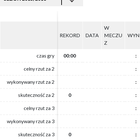
W
W
REKORD
REKORD
DATA
DATA
MECZU
MECZU
WYN
WYN
Z
Z
czas gry
czas gry
00:00
00:00
:
:
celny rzut za 2
celny rzut za 2
:
:
wykonywany rzut za 2
wykonywany rzut za 2
:
:
skuteczność za 2
skuteczność za 2
0
0
:
:
celny rzut za 3
celny rzut za 3
:
:
wykonywany rzut za 3
wykonywany rzut za 3
:
:
skuteczność za 3
skuteczność za 3
0
0
:
: