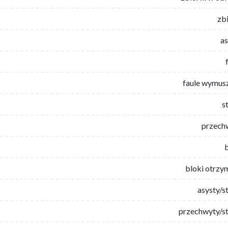
zb
as
faule wymus
s
przech
bloki otrzy
asysty/s
przechwyty/st