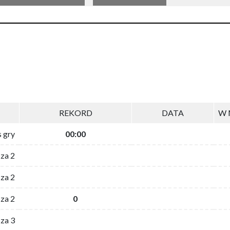
REKORD
DATA
W 
s gry
00:00
 za 2
za 2
za 2
0
 za 3