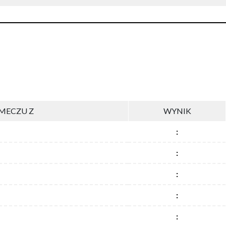
MECZU Z
WYNIK
:
:
:
:
: