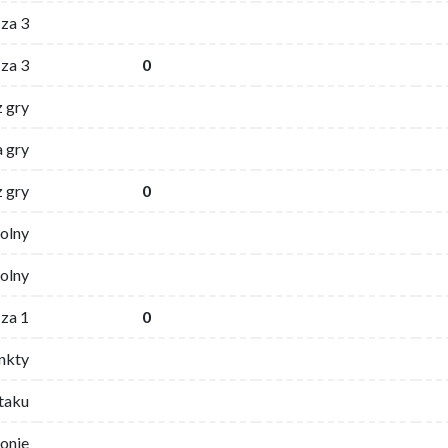
za 3
za 3
0
z gry
 gry
z gry
0
wolny
olny
za 1
0
nkty
ataku
ronie