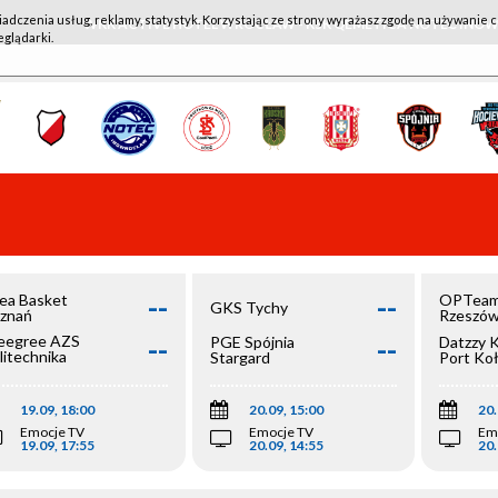
iadczenia usług, reklamy, statystyk. Korzystając ze strony wyrażasz zgodę na używanie c
WKK ACTIVE HOTEL WROCŁAW - KSK QEMETICA NOTEĆ IN
eglądarki.
--
--
ea Basket
OPTeam
GKS Tychy
znań
Rzeszó
--
--
egree AZS
PGE Spójnia
Datzzy 
litechnika
Stargard
Port Ko
olska
19.09, 18:00
20.09, 15:00
20.
Emocje TV
Emocje TV
Em
19.09, 17:55
20.09, 14:55
20.