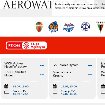
Ta strona używa cookies m.in. w celach: św
powinieneś zmienić ustawienia swojej prz
--
--
WKK Active
En
BS Polonia Bytom
Hotel Wrocław
Po
--
--
KSK Qemetica
We
Miasto Szkła
Noteć
Po
Krosno
Inowrocław
Op
18.09, 18:00
19.09, 15:00
Emocje TV
Emocje TV
18.09, 17:55
19.09, 14:55