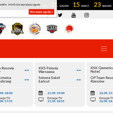
40
21
15
22
ookie. Jeżeli nie wyrażasz zgody
OWROCŁAW
Wyrażam zgodę »
--
--
KSK Qemetic
 Resovia
KKS Polonia
Noteć
w
Warszawa
Inowrocław
--
--
Kotwica
Solvera Sokół
OPTeam Reso
łobrzeg
Łańcut
Rzeszów
09, 18:00
21.09, 19:00
26.09, 15
ocje TV
Emocje TV
Emocje T
09, 17:55
21.09, 18:55
26.09, 14