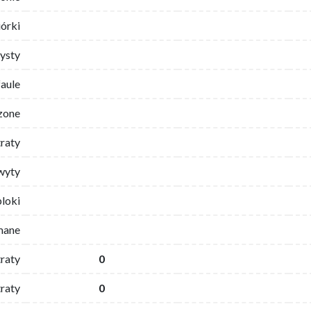
iórki
ysty
faule
zone
traty
wyty
bloki
mane
traty
0
raty
0