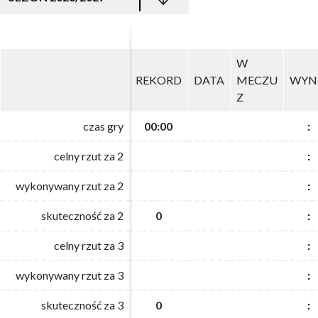
W
W
REKORD
REKORD
DATA
DATA
MECZU
MECZU
WYN
WYN
Z
Z
czas gry
czas gry
00:00
00:00
:
:
celny rzut za 2
celny rzut za 2
:
:
wykonywany rzut za 2
wykonywany rzut za 2
:
:
skuteczność za 2
skuteczność za 2
0
0
:
:
celny rzut za 3
celny rzut za 3
:
:
wykonywany rzut za 3
wykonywany rzut za 3
:
:
skuteczność za 3
skuteczność za 3
0
0
:
: