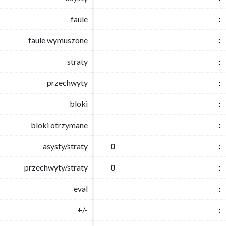
faule
faule
:
:
faule wymuszone
faule wymuszone
:
:
straty
straty
:
:
przechwyty
przechwyty
:
:
bloki
bloki
:
:
bloki otrzymane
bloki otrzymane
:
:
asysty/straty
asysty/straty
0
0
:
:
przechwyty/straty
przechwyty/straty
0
0
:
:
eval
eval
:
:
+/-
+/-
:
: