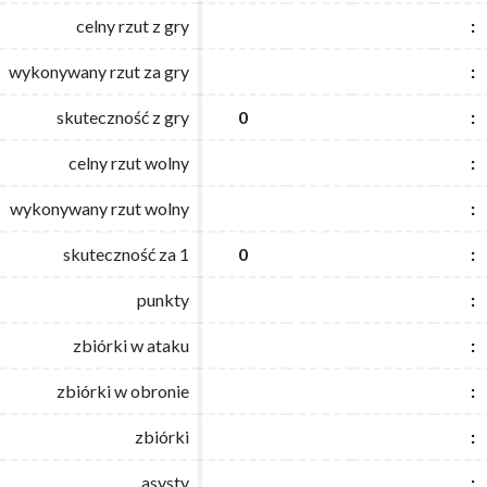
celny rzut z gry
celny rzut z gry
:
:
wykonywany rzut za gry
wykonywany rzut za gry
:
:
skuteczność z gry
skuteczność z gry
0
0
:
:
celny rzut wolny
celny rzut wolny
:
:
wykonywany rzut wolny
wykonywany rzut wolny
:
:
skuteczność za 1
skuteczność za 1
0
0
:
:
punkty
punkty
:
:
zbiórki w ataku
zbiórki w ataku
:
:
zbiórki w obronie
zbiórki w obronie
:
:
zbiórki
zbiórki
:
:
asysty
asysty
:
: