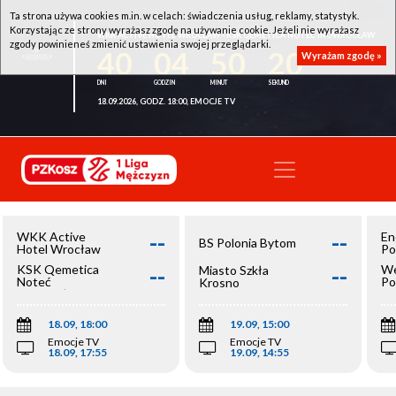
Ta strona używa cookies m.in. w celach: świadczenia usług, reklamy, statystyk.
Korzystając ze strony wyrażasz zgodę na używanie cookie. Jeżeli nie wyrażasz
WKK ACTIVE HOTEL WROCŁAW - KSK QEMETICA NOTEĆ INOWROCŁAW
zgody powinieneś zmienić ustawienia swojej przeglądarki.
40
04
50
20
Wyrażam zgodę »
18.09.2026, GODZ. 18:00, EMOCJE TV
--
--
WKK Active
En
BS Polonia Bytom
Hotel Wrocław
Po
--
--
KSK Qemetica
We
Miasto Szkła
Noteć
Po
Krosno
Inowrocław
Op
18.09, 18:00
19.09, 15:00
Emocje TV
Emocje TV
18.09, 17:55
19.09, 14:55