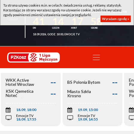
Ta strona używa cookies m.in. w celach: świadczenia usług, reklamy, statystyk.
Korzystając ze strony wyrażasz zgodę na używanie cookie. Jeżeli nie wyrażasz
WKK ACTIVE HOTEL WROCŁAW - KSK QEMETICA NOTEĆ INOWROCŁAW
zgody powinieneś zmienić ustawienia swojej przeglądarki.
41
14
17
58
Wyrażam zgodę »
18.09.2026, GODZ. 18:00, EMOCJE TV
--
--
WKK Active
En
BS Polonia Bytom
Hotel Wrocław
Po
--
--
KSK Qemetica
We
Miasto Szkła
Noteć
Po
Krosno
Inowrocław
Op
18.09, 18:00
19.09, 15:00
Emocje TV
Emocje TV
18.09, 17:55
19.09, 14:55