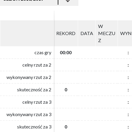
W
W
REKORD
REKORD
DATA
DATA
MECZU
MECZU
WYN
WYN
Z
Z
czas gry
czas gry
00:00
00:00
:
:
celny rzut za 2
celny rzut za 2
:
:
wykonywany rzut za 2
wykonywany rzut za 2
:
:
skuteczność za 2
skuteczność za 2
0
0
:
:
celny rzut za 3
celny rzut za 3
:
:
wykonywany rzut za 3
wykonywany rzut za 3
:
:
skuteczność za 3
skuteczność za 3
0
0
:
: