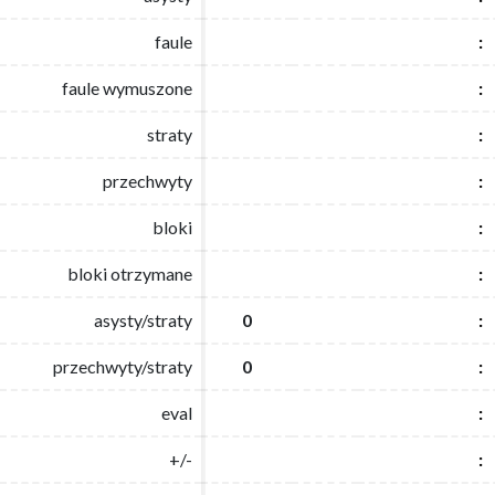
faule
faule
:
:
faule wymuszone
faule wymuszone
:
:
straty
straty
:
:
przechwyty
przechwyty
:
:
bloki
bloki
:
:
bloki otrzymane
bloki otrzymane
:
:
asysty/straty
asysty/straty
0
0
:
:
przechwyty/straty
przechwyty/straty
0
0
:
:
eval
eval
:
:
+/-
+/-
:
: