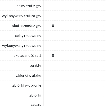
celny rzut z gry
celny rzut z gry
:
:
wykonywany rzut za gry
wykonywany rzut za gry
:
:
skuteczność z gry
skuteczność z gry
0
0
:
:
celny rzut wolny
celny rzut wolny
:
:
wykonywany rzut wolny
wykonywany rzut wolny
:
:
skuteczność za 1
skuteczność za 1
0
0
:
:
punkty
punkty
:
:
zbiórki w ataku
zbiórki w ataku
:
:
zbiórki w obronie
zbiórki w obronie
:
:
zbiórki
zbiórki
:
:
asysty
asysty
:
: