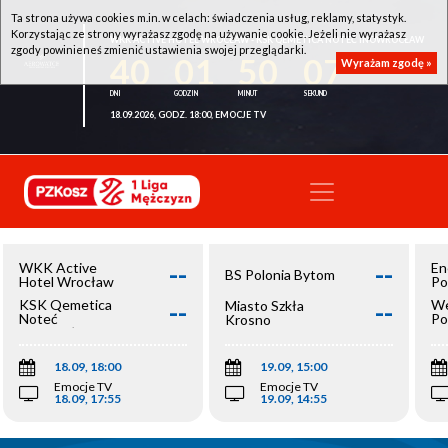
Ta strona używa cookies m.in. w celach: świadczenia usług, reklamy, statystyk.
Korzystając ze strony wyrażasz zgodę na używanie cookie. Jeżeli nie wyrażasz
WKK ACTIVE HOTEL WROCŁAW - KSK QEMETICA NOTEĆ INOWROCŁAW
zgody powinieneś zmienić ustawienia swojej przeglądarki.
40
01
50
07
Wyrażam zgodę »
18.09.2026, GODZ. 18:00, EMOCJE TV
--
--
WKK Active
En
BS Polonia Bytom
Hotel Wrocław
Po
--
--
KSK Qemetica
We
Miasto Szkła
Noteć
Po
Krosno
Inowrocław
Op
18.09, 18:00
19.09, 15:00
Emocje TV
Emocje TV
18.09, 17:55
19.09, 14:55