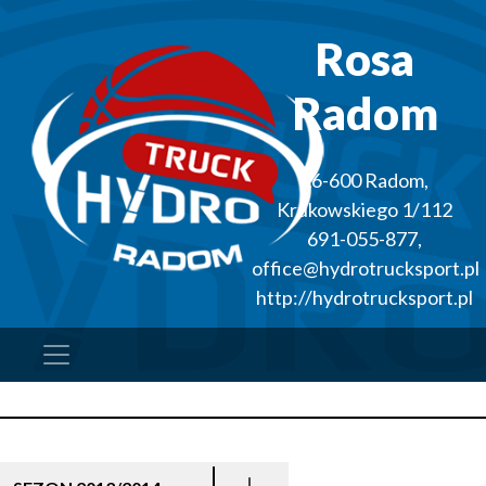
Rosa
Radom
26-600
Radom
,
Krukowskiego 1/112
691-055-877
,
office@hydrotrucksport.pl
http://hydrotrucksport.pl