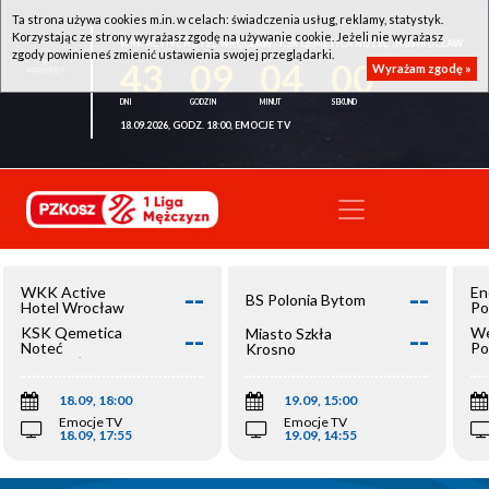
Ta strona używa cookies m.in. w celach: świadczenia usług, reklamy, statystyk.
Korzystając ze strony wyrażasz zgodę na używanie cookie. Jeżeli nie wyrażasz
WKK ACTIVE HOTEL WROCŁAW - KSK QEMETICA NOTEĆ INOWROCŁAW
zgody powinieneś zmienić ustawienia swojej przeglądarki.
43
09
04
00
Wyrażam zgodę »
18.09.2026, GODZ. 18:00, EMOCJE TV
--
--
WKK Active
En
BS Polonia Bytom
Hotel Wrocław
Po
--
--
KSK Qemetica
We
Miasto Szkła
Noteć
Po
Krosno
Inowrocław
Op
18.09, 18:00
19.09, 15:00
Emocje TV
Emocje TV
18.09, 17:55
19.09, 14:55