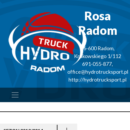
Rosa
Radom
26-600
Radom
,
Krukowskiego 1/112
691-055-877
,
office@hydrotrucksport.pl
http://hydrotrucksport.pl