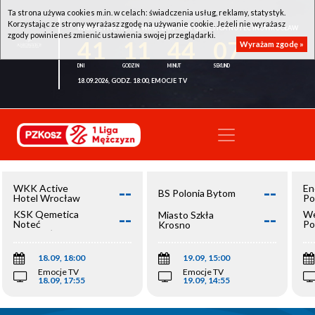
Ta strona używa cookies m.in. w celach: świadczenia usług, reklamy, statystyk.
Korzystając ze strony wyrażasz zgodę na używanie cookie. Jeżeli nie wyrażasz
WKK ACTIVE HOTEL WROCŁAW - KSK QEMETICA NOTEĆ INOWROCŁAW
zgody powinieneś zmienić ustawienia swojej przeglądarki.
41
11
44
07
Wyrażam zgodę »
18.09.2026, GODZ. 18:00, EMOCJE TV
--
--
WKK Active
En
BS Polonia Bytom
Hotel Wrocław
Po
--
--
KSK Qemetica
We
Miasto Szkła
Noteć
Po
Krosno
Inowrocław
Op
18.09, 18:00
19.09, 15:00
Emocje TV
Emocje TV
18.09, 17:55
19.09, 14:55