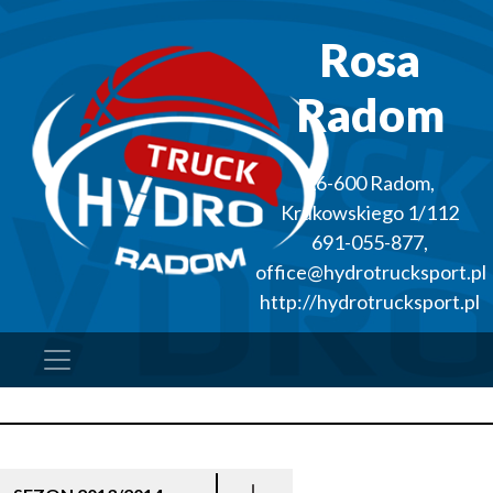
Rosa
Radom
26-600
Radom
,
Krukowskiego 1/112
691-055-877
,
office@hydrotrucksport.pl
http://hydrotrucksport.pl