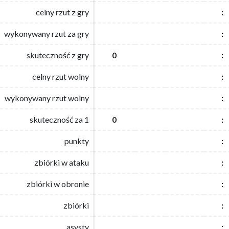
celny rzut z gry
celny rzut z gry
:
:
wykonywany rzut za gry
wykonywany rzut za gry
:
:
skuteczność z gry
skuteczność z gry
0
0
:
:
celny rzut wolny
celny rzut wolny
:
:
wykonywany rzut wolny
wykonywany rzut wolny
:
:
skuteczność za 1
skuteczność za 1
0
0
:
:
punkty
punkty
:
:
zbiórki w ataku
zbiórki w ataku
:
:
zbiórki w obronie
zbiórki w obronie
:
:
zbiórki
zbiórki
:
:
asysty
asysty
:
: