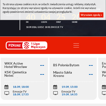
Ta strona używa cookies m.in. w celach: świadczenia usług, reklamy, statystyk.
Korzystając ze strony wyrażasz zgodę na używanie cookie. Jeżeli nie wyrażasz
WKK ACTIVE HOTEL WROCŁAW - KSK QEMETICA NOTEĆ INOWROCŁAW
zgody powinieneś zmienić ustawienia swojej przeglądarki.
40
04
25
20
Wyrażam zgodę »
18.09.2026, GODZ. 18:00, EMOCJE TV
--
--
WKK Active
En
BS Polonia Bytom
Hotel Wrocław
Po
--
--
KSK Qemetica
We
Miasto Szkła
Noteć
Po
Krosno
Inowrocław
Op
18.09, 18:00
19.09, 15:00
Emocje TV
Emocje TV
18.09, 17:55
19.09, 14:55