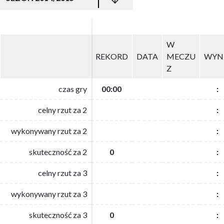
W
W
REKORD
REKORD
DATA
DATA
MECZU
MECZU
WYN
WYN
Z
Z
czas gry
czas gry
00:00
00:00
:
:
celny rzut za 2
celny rzut za 2
:
:
wykonywany rzut za 2
wykonywany rzut za 2
:
:
skuteczność za 2
skuteczność za 2
0
0
:
:
celny rzut za 3
celny rzut za 3
:
:
wykonywany rzut za 3
wykonywany rzut za 3
:
:
skuteczność za 3
skuteczność za 3
0
0
:
: