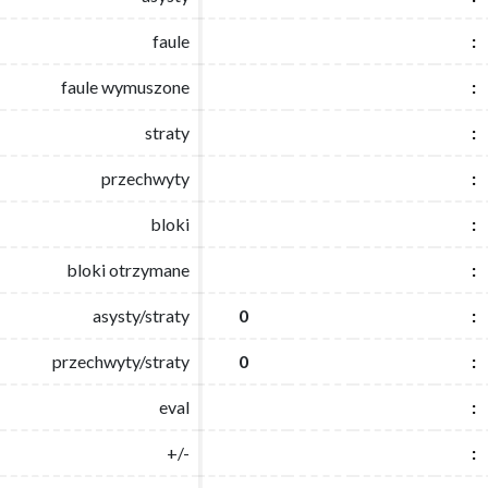
faule
faule
:
:
faule wymuszone
faule wymuszone
:
:
straty
straty
:
:
przechwyty
przechwyty
:
:
bloki
bloki
:
:
bloki otrzymane
bloki otrzymane
:
:
asysty/straty
asysty/straty
0
0
:
:
przechwyty/straty
przechwyty/straty
0
0
:
:
eval
eval
:
:
+/-
+/-
:
: