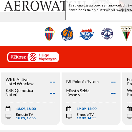
Ta strona używa cookies m.in. w celach: św
powinieneś zmienić ustawienia swojej prz
--
--
WKK Active
En
BS Polonia Bytom
Hotel Wrocław
Po
--
--
KSK Qemetica
We
Miasto Szkła
Noteć
Po
Krosno
Inowrocław
Op
18.09, 18:00
19.09, 15:00
Emocje TV
Emocje TV
18.09, 17:55
19.09, 14:55