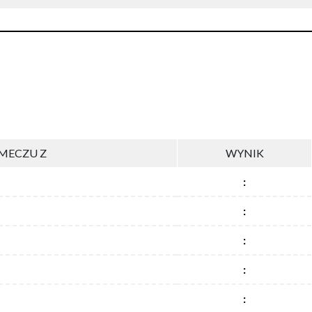
MECZU Z
WYNIK
:
:
:
:
: