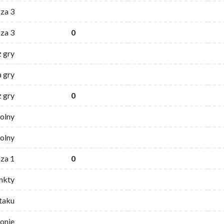
za 3
za 3
0
z gry
 gry
z gry
0
wolny
olny
za 1
0
nkty
ataku
ronie