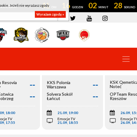
41
16
02
28
ookie. Jeżeli nie wyrażasz zgody
OWROCŁAW
Wyrażam zgodę »
--
--
KSK Qemetic
 Resovia
KKS Polonia
Noteć
w
Warszawa
Inowrocław
--
--
Kotwica
Solvera Sokół
OPTeam Reso
łobrzeg
Łańcut
Rzeszów
09, 18:00
21.09, 19:00
26.09, 15
ocje TV
Emocje TV
Emocje T
09, 17:55
21.09, 18:55
26.09, 14