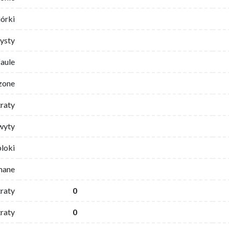
iórki
ysty
faule
zone
traty
wyty
bloki
mane
traty
0
raty
0