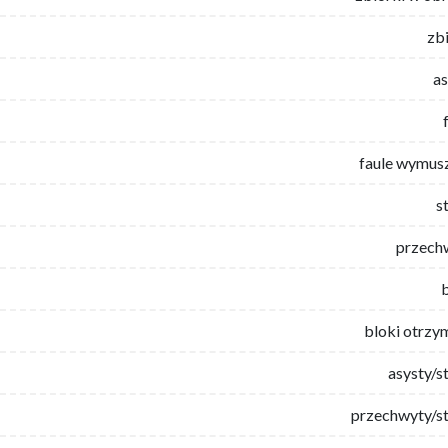
zb
as
faule wymus
s
przech
bloki otrzy
asysty/s
przechwyty/st