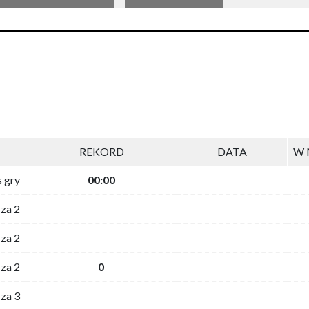
REKORD
DATA
W 
s gry
00:00
 za 2
za 2
za 2
0
 za 3