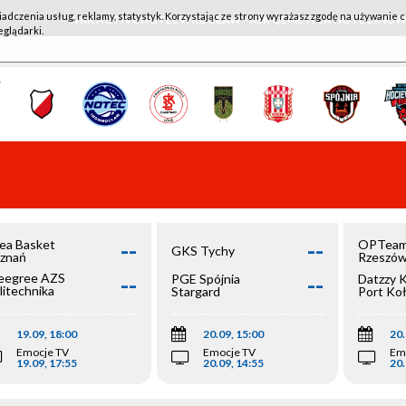
iadczenia usług, reklamy, statystyk. Korzystając ze strony wyrażasz zgodę na używanie c
WKK ACTIVE HOTEL WROCŁAW - KSK QEMETICA NOTEĆ IN
eglądarki.
--
--
ea Basket
OPTeam
GKS Tychy
znań
Rzeszó
--
--
egree AZS
PGE Spójnia
Datzzy 
litechnika
Stargard
Port Ko
olska
19.09, 18:00
20.09, 15:00
20.
Emocje TV
Emocje TV
Em
19.09, 17:55
20.09, 14:55
20.