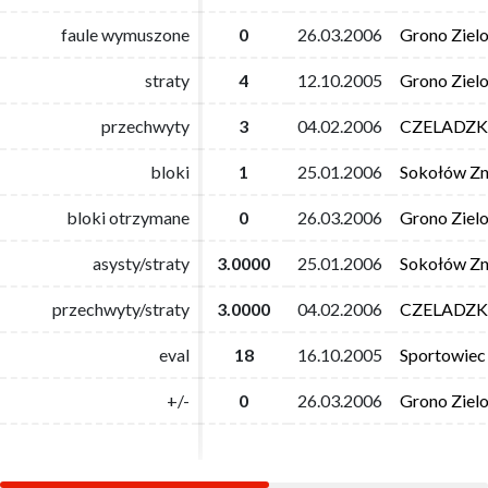
faule wymuszone
faule wymuszone
0
0
26.03.2006
26.03.2006
Grono Ziel
Grono Ziel
straty
straty
4
4
12.10.2005
12.10.2005
Grono Ziel
Grono Ziel
przechwyty
przechwyty
3
3
04.02.2006
04.02.2006
CZELADZKI
CZELADZKI
bloki
bloki
1
1
25.01.2006
25.01.2006
Sokołów Zn
Sokołów Zn
bloki otrzymane
bloki otrzymane
0
0
26.03.2006
26.03.2006
Grono Ziel
Grono Ziel
asysty/straty
asysty/straty
3.0000
3.0000
25.01.2006
25.01.2006
Sokołów Zn
Sokołów Zn
przechwyty/straty
przechwyty/straty
3.0000
3.0000
04.02.2006
04.02.2006
CZELADZKI
CZELADZKI
eval
eval
18
18
16.10.2005
16.10.2005
Sportowiec
Sportowiec
+/-
+/-
0
0
26.03.2006
26.03.2006
Grono Ziel
Grono Ziel