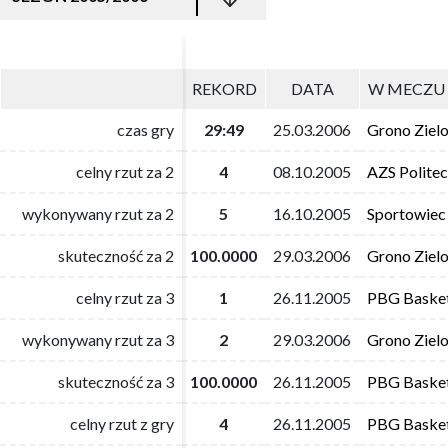
REKORD
REKORD
DATA
DATA
W MECZU 
W MECZU 
czas gry
czas gry
29:49
29:49
25.03.2006
25.03.2006
Grono Ziel
Grono Ziel
celny rzut za 2
celny rzut za 2
4
4
08.10.2005
08.10.2005
AZS Polite
AZS Polite
wykonywany rzut za 2
wykonywany rzut za 2
5
5
16.10.2005
16.10.2005
Sportowiec
Sportowiec
skuteczność za 2
skuteczność za 2
100.0000
100.0000
29.03.2006
29.03.2006
Grono Ziel
Grono Ziel
celny rzut za 3
celny rzut za 3
1
1
26.11.2005
26.11.2005
PBG Baske
PBG Baske
wykonywany rzut za 3
wykonywany rzut za 3
2
2
29.03.2006
29.03.2006
Grono Ziel
Grono Ziel
skuteczność za 3
skuteczność za 3
100.0000
100.0000
26.11.2005
26.11.2005
PBG Baske
PBG Baske
celny rzut z gry
celny rzut z gry
4
4
26.11.2005
26.11.2005
PBG Baske
PBG Baske