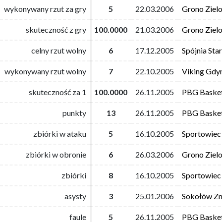
wykonywany rzut za gry
wykonywany rzut za gry
5
5
22.03.2006
22.03.2006
Grono Ziel
Grono Ziel
skuteczność z gry
skuteczność z gry
100.0000
100.0000
21.03.2006
21.03.2006
Grono Ziel
Grono Ziel
celny rzut wolny
celny rzut wolny
6
6
17.12.2005
17.12.2005
Spójnia Sta
Spójnia Sta
wykonywany rzut wolny
wykonywany rzut wolny
7
7
22.10.2005
22.10.2005
Viking Gdy
Viking Gdy
skuteczność za 1
skuteczność za 1
100.0000
100.0000
26.11.2005
26.11.2005
PBG Baske
PBG Baske
punkty
punkty
13
13
26.11.2005
26.11.2005
PBG Baske
PBG Baske
zbiórki w ataku
zbiórki w ataku
5
5
16.10.2005
16.10.2005
Sportowiec
Sportowiec
zbiórki w obronie
zbiórki w obronie
6
6
26.03.2006
26.03.2006
Grono Ziel
Grono Ziel
zbiórki
zbiórki
8
8
16.10.2005
16.10.2005
Sportowiec
Sportowiec
asysty
asysty
3
3
25.01.2006
25.01.2006
Sokołów Zn
Sokołów Zn
faule
faule
5
5
26.11.2005
26.11.2005
PBG Baske
PBG Baske