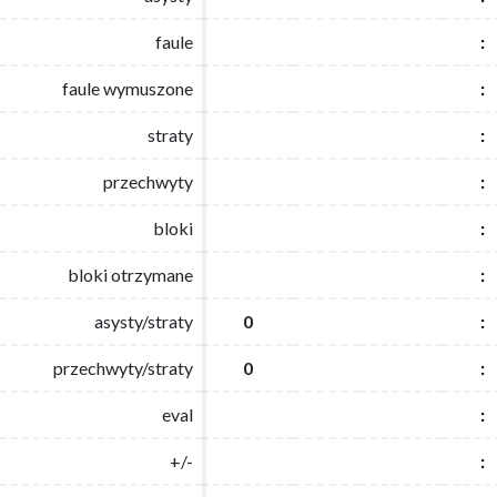
faule
faule
:
:
faule wymuszone
faule wymuszone
:
:
straty
straty
:
:
przechwyty
przechwyty
:
:
bloki
bloki
:
:
bloki otrzymane
bloki otrzymane
:
:
asysty/straty
asysty/straty
0
0
:
:
przechwyty/straty
przechwyty/straty
0
0
:
:
eval
eval
:
:
+/-
+/-
:
: