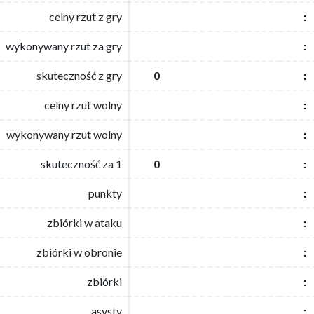
celny rzut z gry
celny rzut z gry
:
:
wykonywany rzut za gry
wykonywany rzut za gry
:
:
skuteczność z gry
skuteczność z gry
0
0
:
:
celny rzut wolny
celny rzut wolny
:
:
wykonywany rzut wolny
wykonywany rzut wolny
:
:
skuteczność za 1
skuteczność za 1
0
0
:
:
punkty
punkty
:
:
zbiórki w ataku
zbiórki w ataku
:
:
zbiórki w obronie
zbiórki w obronie
:
:
zbiórki
zbiórki
:
:
asysty
asysty
:
: