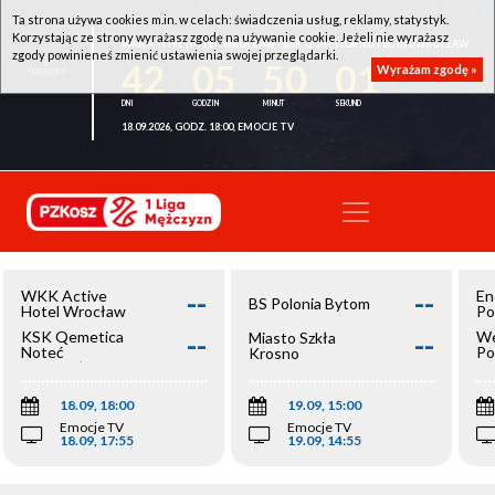
Ta strona używa cookies m.in. w celach: świadczenia usług, reklamy, statystyk.
Korzystając ze strony wyrażasz zgodę na używanie cookie. Jeżeli nie wyrażasz
WKK ACTIVE HOTEL WROCŁAW - KSK QEMETICA NOTEĆ INOWROCŁAW
zgody powinieneś zmienić ustawienia swojej przeglądarki.
42
05
50
01
Wyrażam zgodę »
18.09.2026, GODZ. 18:00, EMOCJE TV
--
--
WKK Active
En
BS Polonia Bytom
Hotel Wrocław
Po
--
--
KSK Qemetica
We
Miasto Szkła
Noteć
Po
Krosno
Inowrocław
Op
18.09, 18:00
19.09, 15:00
Emocje TV
Emocje TV
18.09, 17:55
19.09, 14:55