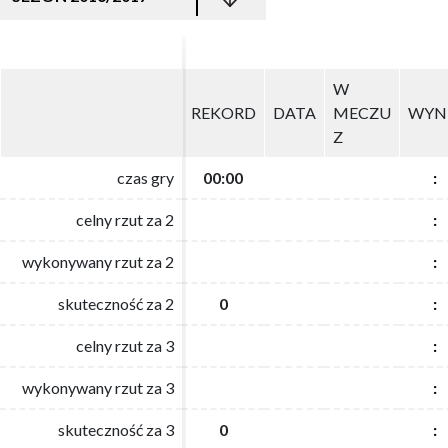
W
W
REKORD
REKORD
DATA
DATA
MECZU
MECZU
WYN
WYN
Z
Z
czas gry
czas gry
00:00
00:00
:
:
celny rzut za 2
celny rzut za 2
:
:
wykonywany rzut za 2
wykonywany rzut za 2
:
:
skuteczność za 2
skuteczność za 2
0
0
:
:
celny rzut za 3
celny rzut za 3
:
:
wykonywany rzut za 3
wykonywany rzut za 3
:
:
skuteczność za 3
skuteczność za 3
0
0
:
: