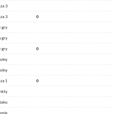
za 3
za 3
0
z gry
 gry
z gry
0
wolny
olny
za 1
0
nkty
ataku
ronie