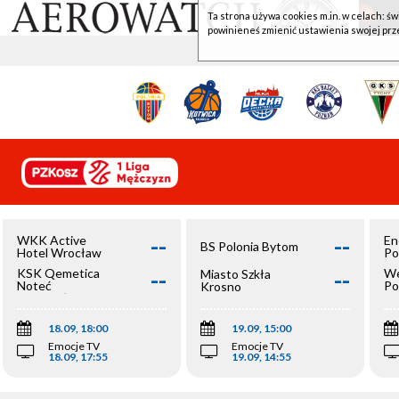
Ta strona używa cookies m.in. w celach: św
powinieneś zmienić ustawienia swojej prz
--
--
WKK Active
En
BS Polonia Bytom
Hotel Wrocław
Po
--
--
KSK Qemetica
We
Miasto Szkła
Noteć
Po
Krosno
Inowrocław
Op
18.09, 18:00
19.09, 15:00
Emocje TV
Emocje TV
18.09, 17:55
19.09, 14:55