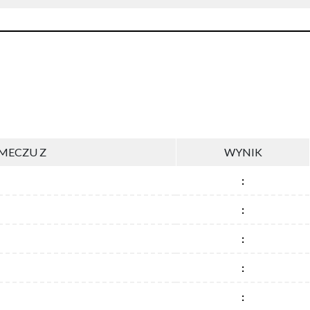
MECZU Z
WYNIK
:
:
:
:
: