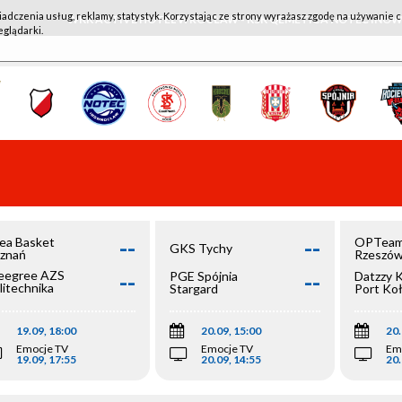
iadczenia usług, reklamy, statystyk. Korzystając ze strony wyrażasz zgodę na używanie c
WKK ACTIVE HOTEL WROCŁAW - KSK QEMETICA NOTEĆ IN
eglądarki.
--
--
ea Basket
OPTeam
GKS Tychy
znań
Rzeszó
--
--
egree AZS
PGE Spójnia
Datzzy 
litechnika
Stargard
Port Ko
olska
19.09, 18:00
20.09, 15:00
20.
Emocje TV
Emocje TV
Em
19.09, 17:55
20.09, 14:55
20.