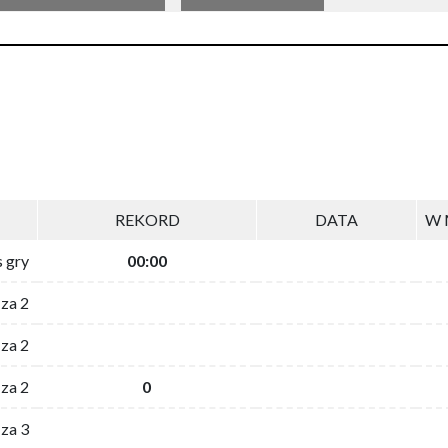
REKORD
DATA
W 
s gry
00:00
 za 2
za 2
za 2
0
 za 3