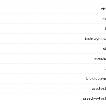
zb
as
faule wymus
s
przech
bloki otrzy
asysty/s
przechwyty/st