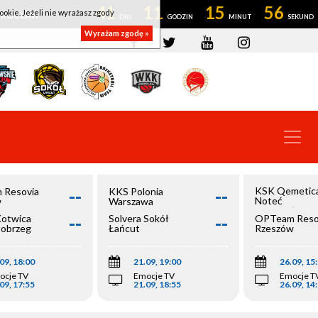
41
11
15
55
ookie. Jeżeli nie wyrażasz zgody
OWROCŁAW
Wyrażam zgodę »
--
--
KSK Qemetic
 Resovia
KKS Polonia
Noteć
w
Warszawa
Inowrocław
--
--
Kotwica
Solvera Sokół
OPTeam Reso
łobrzeg
Łańcut
Rzeszów
09, 18:00
21.09, 19:00
26.09, 15
ocje TV
Emocje TV
Emocje T
09, 17:55
21.09, 18:55
26.09, 14