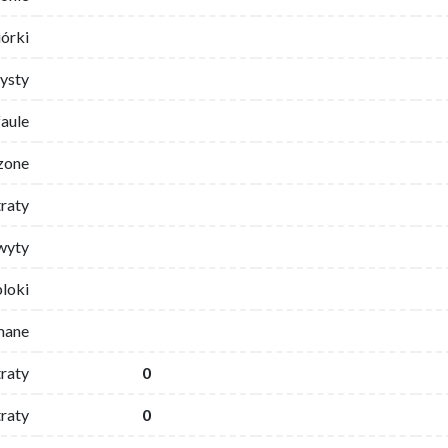
iórki
ysty
faule
zone
traty
wyty
bloki
mane
traty
0
raty
0