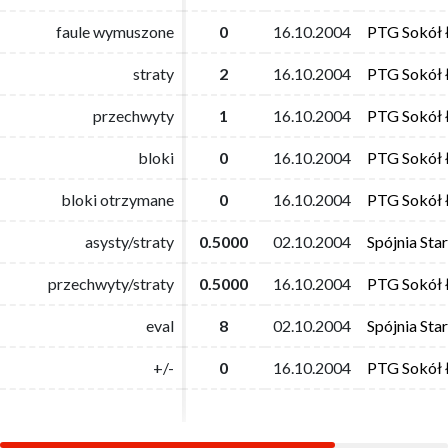
faule wymuszone
faule wymuszone
0
0
16.10.2004
16.10.2004
PTG Sokół 
PTG Sokół 
straty
straty
2
2
16.10.2004
16.10.2004
PTG Sokół 
PTG Sokół 
przechwyty
przechwyty
1
1
16.10.2004
16.10.2004
PTG Sokół 
PTG Sokół 
bloki
bloki
0
0
16.10.2004
16.10.2004
PTG Sokół 
PTG Sokół 
bloki otrzymane
bloki otrzymane
0
0
16.10.2004
16.10.2004
PTG Sokół 
PTG Sokół 
asysty/straty
asysty/straty
0.5000
0.5000
02.10.2004
02.10.2004
Spójnia Sta
Spójnia Sta
przechwyty/straty
przechwyty/straty
0.5000
0.5000
16.10.2004
16.10.2004
PTG Sokół 
PTG Sokół 
eval
eval
8
8
02.10.2004
02.10.2004
Spójnia Sta
Spójnia Sta
+/-
+/-
0
0
16.10.2004
16.10.2004
PTG Sokół 
PTG Sokół 