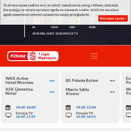
Ta strona używa cookies m.in. w celach: świadczenia usług, reklamy, statystyk.
Korzystając ze strony wyrażasz zgodę na używanie cookie. Jeżeli nie wyrażasz
WKK ACTIVE HOTEL WROCŁAW - KSK QEMETICA NOTEĆ INOWROCŁAW
zgody powinieneś zmienić ustawienia swojej przeglądarki.
40
23
01
31
Wyrażam zgodę »
18.09.2026, GODZ. 18:00, EMOCJE TV
--
--
WKK Active
En
BS Polonia Bytom
Hotel Wrocław
Po
--
--
KSK Qemetica
We
Miasto Szkła
Noteć
Po
Krosno
Inowrocław
Op
18.09, 18:00
19.09, 15:00
Emocje TV
Emocje TV
18.09, 17:55
19.09, 14:55