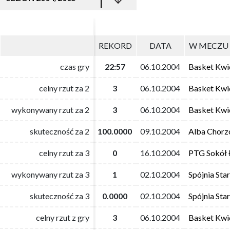
REKORD
REKORD
DATA
DATA
W MECZU 
W MECZU 
czas gry
czas gry
22:57
22:57
06.10.2004
06.10.2004
Basket Kwi
Basket Kwi
celny rzut za 2
celny rzut za 2
3
3
06.10.2004
06.10.2004
Basket Kwi
Basket Kwi
wykonywany rzut za 2
wykonywany rzut za 2
3
3
06.10.2004
06.10.2004
Basket Kwi
Basket Kwi
skuteczność za 2
skuteczność za 2
100.0000
100.0000
09.10.2004
09.10.2004
Alba Chor
Alba Chor
celny rzut za 3
celny rzut za 3
0
0
16.10.2004
16.10.2004
PTG Sokół 
PTG Sokół 
wykonywany rzut za 3
wykonywany rzut za 3
1
1
02.10.2004
02.10.2004
Spójnia Sta
Spójnia Sta
skuteczność za 3
skuteczność za 3
0.0000
0.0000
02.10.2004
02.10.2004
Spójnia Sta
Spójnia Sta
celny rzut z gry
celny rzut z gry
3
3
06.10.2004
06.10.2004
Basket Kwi
Basket Kwi