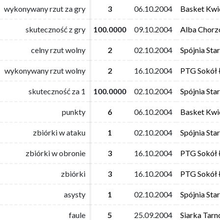
wykonywany rzut za gry
wykonywany rzut za gry
3
3
06.10.2004
06.10.2004
Basket Kwi
Basket Kwi
skuteczność z gry
skuteczność z gry
100.0000
100.0000
09.10.2004
09.10.2004
Alba Chor
Alba Chor
celny rzut wolny
celny rzut wolny
2
2
02.10.2004
02.10.2004
Spójnia Sta
Spójnia Sta
wykonywany rzut wolny
wykonywany rzut wolny
2
2
16.10.2004
16.10.2004
PTG Sokół 
PTG Sokół 
skuteczność za 1
skuteczność za 1
100.0000
100.0000
02.10.2004
02.10.2004
Spójnia Sta
Spójnia Sta
punkty
punkty
6
6
06.10.2004
06.10.2004
Basket Kwi
Basket Kwi
zbiórki w ataku
zbiórki w ataku
1
1
02.10.2004
02.10.2004
Spójnia Sta
Spójnia Sta
zbiórki w obronie
zbiórki w obronie
3
3
16.10.2004
16.10.2004
PTG Sokół 
PTG Sokół 
zbiórki
zbiórki
3
3
16.10.2004
16.10.2004
PTG Sokół 
PTG Sokół 
asysty
asysty
1
1
02.10.2004
02.10.2004
Spójnia Sta
Spójnia Sta
faule
faule
5
5
25.09.2004
25.09.2004
Siarka Tar
Siarka Tar