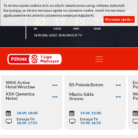
Ta strona używa cookies m.in. w celach: świadczenia usług, reklamy, statystyk.
Korzystając ze strony wyrażasz zgodę na używanie cookie. Jeżeli nie wyrażasz
WKK ACTIVE HOTEL WROCŁAW - KSK QEMETICA NOTEĆ INOWROCŁAW
zgody powinieneś zmienić ustawienia swojej przeglądarki.
42
12
25
31
Wyrażam zgodę »
18.09.2026, GODZ. 18:00, EMOCJE TV
--
--
WKK Active
En
BS Polonia Bytom
Hotel Wrocław
Po
--
--
KSK Qemetica
We
Miasto Szkła
Noteć
Po
Krosno
Inowrocław
Op
18.09, 18:00
19.09, 15:00
Emocje TV
Emocje TV
18.09, 17:55
19.09, 14:55