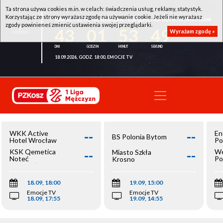
Ta strona używa cookies m.in. w celach: świadczenia usług, reklamy, statystyk.
Korzystając ze strony wyrażasz zgodę na używanie cookie. Jeżeli nie wyrażasz
WKK ACTIVE HOTEL WROCŁAW - KSK QEMETICA NOTEĆ INOWROCŁAW
zgody powinieneś zmienić ustawienia swojej przeglądarki.
43
01
53
48
Wyrażam zgodę »
18.09.2026, GODZ. 18:00, EMOCJE TV
--
--
WKK Active
En
BS Polonia Bytom
Hotel Wrocław
Po
--
--
KSK Qemetica
We
Miasto Szkła
Noteć
Po
Krosno
Inowrocław
Op
18.09, 18:00
19.09, 15:00
Emocje TV
Emocje TV
18.09, 17:55
19.09, 14:55