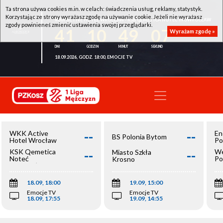
Ta strona używa cookies m.in. w celach: świadczenia usług, reklamy, statystyk.
Korzystając ze strony wyrażasz zgodę na używanie cookie. Jeżeli nie wyrażasz
WKK ACTIVE HOTEL WROCŁAW - KSK QEMETICA NOTEĆ INOWROCŁAW
zgody powinieneś zmienić ustawienia swojej przeglądarki.
41
10
49
07
Wyrażam zgodę »
18.09.2026, GODZ. 18:00, EMOCJE TV
--
--
WKK Active
En
BS Polonia Bytom
Hotel Wrocław
Po
--
--
KSK Qemetica
We
Miasto Szkła
Noteć
Po
Krosno
Inowrocław
Op
18.09, 18:00
19.09, 15:00
Emocje TV
Emocje TV
18.09, 17:55
19.09, 14:55