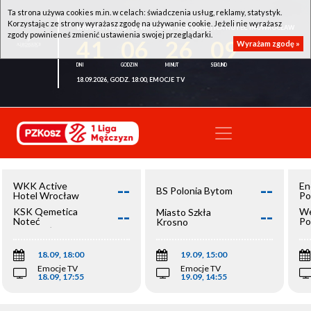
Ta strona używa cookies m.in. w celach: świadczenia usług, reklamy, statystyk.
Korzystając ze strony wyrażasz zgodę na używanie cookie. Jeżeli nie wyrażasz
WKK ACTIVE HOTEL WROCŁAW - KSK QEMETICA NOTEĆ INOWROCŁAW
zgody powinieneś zmienić ustawienia swojej przeglądarki.
41
06
26
09
Wyrażam zgodę »
18.09.2026, GODZ. 18:00, EMOCJE TV
--
--
WKK Active
En
BS Polonia Bytom
Hotel Wrocław
Po
--
--
KSK Qemetica
We
Miasto Szkła
Noteć
Po
Krosno
Inowrocław
Op
18.09, 18:00
19.09, 15:00
Emocje TV
Emocje TV
18.09, 17:55
19.09, 14:55