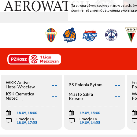
Ta strona używa cookies m.in. w celach: św
powinieneś zmienić ustawienia swojej prz
--
--
WKK Active
En
BS Polonia Bytom
Hotel Wrocław
Po
--
--
KSK Qemetica
We
Miasto Szkła
Noteć
Po
Krosno
Inowrocław
Op
18.09, 18:00
19.09, 15:00
Emocje TV
Emocje TV
18.09, 17:55
19.09, 14:55