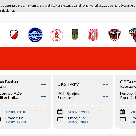
iadczenia usług, reklamy, statystyk. Korzystając ze strony wyrażasz zgodę na używanie c
WKK ACTIVE HOTEL WROCŁAW - KSK QEMETICA NOTEĆ IN
eglądarki.
--
--
ea Basket
OPTeam
GKS Tychy
znań
Rzeszó
--
--
egree AZS
PGE Spójnia
Datzzy 
litechnika
Stargard
Port Ko
olska
19.09, 18:00
20.09, 15:00
20.
Emocje TV
Emocje TV
Em
19.09, 17:55
20.09, 14:55
20.