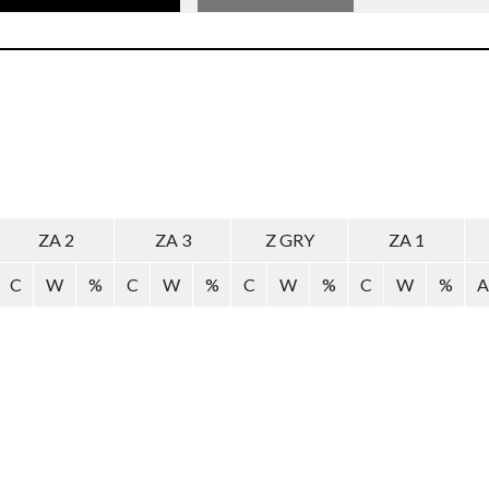
ZA 2
ZA 3
Z GRY
ZA 1
C
W
%
C
W
%
C
W
%
C
W
%
A