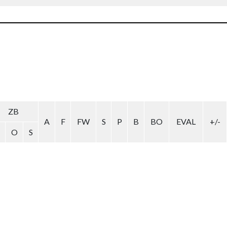
ZB
A
F
FW
S
P
B
BO
EVAL
+/-
O
S