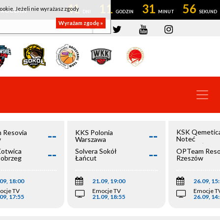
41
11
31
56
ookie. Jeżeli nie wyrażasz zgody
OWROCŁAW
Wyrażam zgodę »
--
--
KSK Qemetic
 Resovia
KKS Polonia
Noteć
w
Warszawa
Inowrocław
--
--
Kotwica
Solvera Sokół
OPTeam Reso
łobrzeg
Łańcut
Rzeszów
09, 18:00
21.09, 19:00
26.09, 15
ocje TV
Emocje TV
Emocje T
09, 17:55
21.09, 18:55
26.09, 14