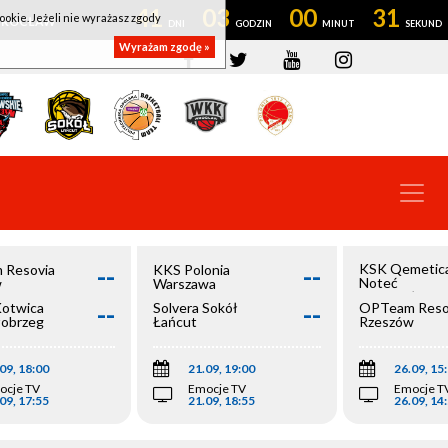
41
03
00
31
ookie. Jeżeli nie wyrażasz zgody
OWROCŁAW
Wyrażam zgodę »
--
--
KSK Qemetic
 Resovia
KKS Polonia
Noteć
w
Warszawa
Inowrocław
--
--
Kotwica
Solvera Sokół
OPTeam Reso
łobrzeg
Łańcut
Rzeszów
09, 18:00
21.09, 19:00
26.09, 15
ocje TV
Emocje TV
Emocje T
09, 17:55
21.09, 18:55
26.09, 14