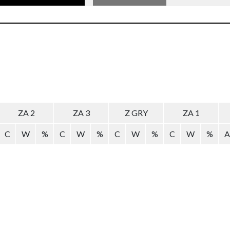
ZA 2
ZA 3
Z GRY
ZA 1
C
W
%
C
W
%
C
W
%
C
W
%
A