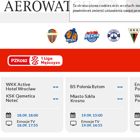
Ta strona używa cookies m.in. w celach: św
powinieneś zmienić ustawienia swojej prz
--
--
WKK Active
En
BS Polonia Bytom
Hotel Wrocław
Po
--
--
KSK Qemetica
We
Miasto Szkła
Noteć
Po
Krosno
Inowrocław
Op
18.09, 18:00
19.09, 15:00
Emocje TV
Emocje TV
18.09, 17:55
19.09, 14:55