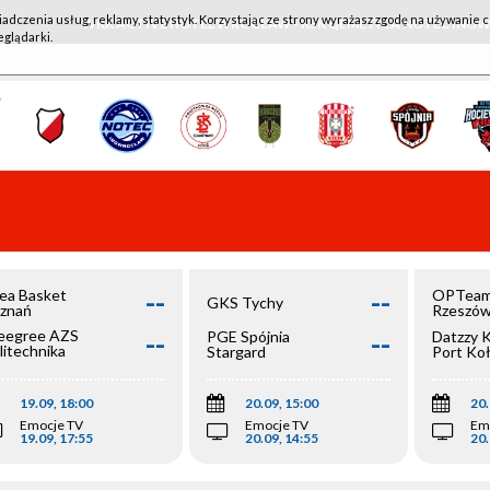
iadczenia usług, reklamy, statystyk. Korzystając ze strony wyrażasz zgodę na używanie c
WKK ACTIVE HOTEL WROCŁAW - KSK QEMETICA NOTEĆ IN
eglądarki.
--
--
ea Basket
OPTeam
GKS Tychy
znań
Rzeszó
--
--
egree AZS
PGE Spójnia
Datzzy 
litechnika
Stargard
Port Ko
olska
19.09, 18:00
20.09, 15:00
20.
Emocje TV
Emocje TV
Em
19.09, 17:55
20.09, 14:55
20.