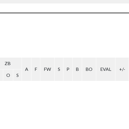
ZB
A
F
FW
S
P
B
BO
EVAL
+/-
O
S