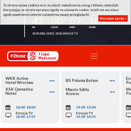
Ta strona używa cookies m.in. w celach: świadczenia usług, reklamy, statystyk.
Korzystając ze strony wyrażasz zgodę na używanie cookie. Jeżeli nie wyrażasz
WKK ACTIVE HOTEL WROCŁAW - KSK QEMETICA NOTEĆ INOWROCŁAW
zgody powinieneś zmienić ustawienia swojej przeglądarki.
42
00
07
18
Wyrażam zgodę »
18.09.2026, GODZ. 18:00, EMOCJE TV
--
--
WKK Active
En
BS Polonia Bytom
Hotel Wrocław
Po
--
--
KSK Qemetica
We
Miasto Szkła
Noteć
Po
Krosno
Inowrocław
Op
18.09, 18:00
19.09, 15:00
Emocje TV
Emocje TV
18.09, 17:55
19.09, 14:55