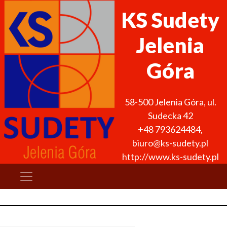
KS Sudety
Jelenia
Góra
58-500
Jelenia Góra
,
ul.
Sudecka 42
+48 793624484
,
biuro@ks-sudety.pl
http://www.ks-sudety.pl