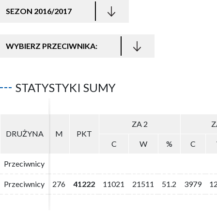
SEZON 2016/2017
WYBIERZ PRZECIWNIKA:
STATYSTYKI SUMY
ZA 2
ZA 2
Z
Z
DRUŻYNA
DRUŻYNA
M
M
PKT
PKT
C
C
W
W
%
%
C
C
Przeciwnicy
Przeciwnicy
Przeciwnicy
Przeciwnicy
276
276
41222
41222
11021
11021
21511
21511
51.2
51.2
3979
3979
1
1