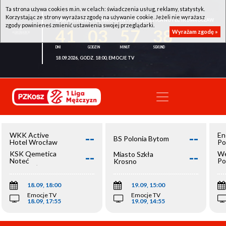
Ta strona używa cookies m.in. w celach: świadczenia usług, reklamy, statystyk.
Korzystając ze strony wyrażasz zgodę na używanie cookie. Jeżeli nie wyrażasz
WKK ACTIVE HOTEL WROCŁAW - KSK QEMETICA NOTEĆ INOWROCŁAW
zgody powinieneś zmienić ustawienia swojej przeglądarki.
41
03
57
37
Wyrażam zgodę »
18.09.2026, GODZ. 18:00, EMOCJE TV
--
--
WKK Active
En
BS Polonia Bytom
Hotel Wrocław
Po
--
--
KSK Qemetica
We
Miasto Szkła
Noteć
Po
Krosno
Inowrocław
Op
18.09, 18:00
19.09, 15:00
Emocje TV
Emocje TV
18.09, 17:55
19.09, 14:55