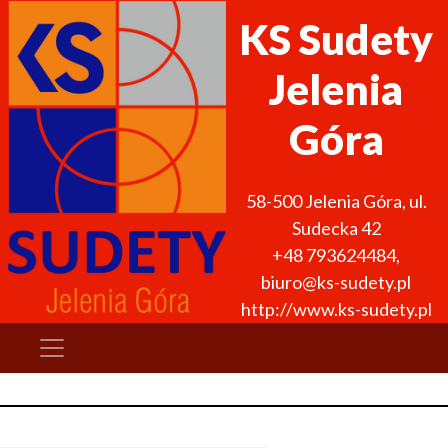
KS Sudety
Jelenia
Góra
58-500
Jelenia Góra
,
ul.
Sudecka 42
+48 793624484
,
biuro@ks-sudety.pl
http://www.ks-sudety.pl