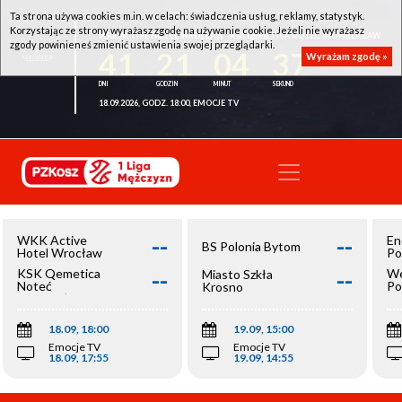
Ta strona używa cookies m.in. w celach: świadczenia usług, reklamy, statystyk.
Korzystając ze strony wyrażasz zgodę na używanie cookie. Jeżeli nie wyrażasz
WKK ACTIVE HOTEL WROCŁAW - KSK QEMETICA NOTEĆ INOWROCŁAW
zgody powinieneś zmienić ustawienia swojej przeglądarki.
41
21
04
37
Wyrażam zgodę »
18.09.2026, GODZ. 18:00, EMOCJE TV
--
--
WKK Active
En
BS Polonia Bytom
Hotel Wrocław
Po
--
--
KSK Qemetica
We
Miasto Szkła
Noteć
Po
Krosno
Inowrocław
Op
18.09, 18:00
19.09, 15:00
Emocje TV
Emocje TV
18.09, 17:55
19.09, 14:55