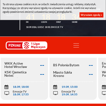
Ta strona używa cookies m.in. w celach: świadczenia usług, reklamy, statystyk.
Korzystając ze strony wyrażasz zgodę na używanie cookie. Jeżeli nie wyrażasz
WKK ACTIVE HOTEL WROCŁAW - KSK QEMETICA NOTEĆ INOWROCŁAW
zgody powinieneś zmienić ustawienia swojej przeglądarki.
41
18
18
34
Wyrażam zgodę »
18.09.2026, GODZ. 18:00, EMOCJE TV
--
--
WKK Active
En
BS Polonia Bytom
Hotel Wrocław
Po
--
--
KSK Qemetica
We
Miasto Szkła
Noteć
Po
Krosno
Inowrocław
Op
18.09, 18:00
19.09, 15:00
Emocje TV
Emocje TV
18.09, 17:55
19.09, 14:55