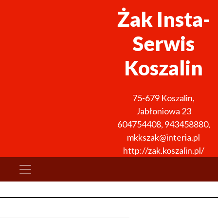
Żak Insta-
Serwis
Koszalin
75-679
Koszalin
,
Jabłoniowa 23
604754408
,
943458880
,
mkkszak@interia.pl
http://zak.koszalin.pl/