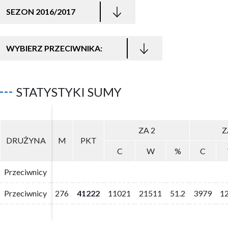
SEZON 2016/2017
WYBIERZ PRZECIWNIKA:
STATYSTYKI SUMY
ZA 2
ZA 2
Z
Z
DRUŻYNA
DRUŻYNA
M
M
PKT
PKT
C
C
W
W
%
%
C
C
Przeciwnicy
Przeciwnicy
Przeciwnicy
Przeciwnicy
276
276
41222
41222
11021
11021
21511
21511
51.2
51.2
3979
3979
1
1