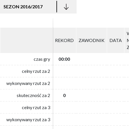
SEZON 2016/2017
REKORD
REKORD
ZAWODNIK
ZAWODNIK
DATA
DATA
czas gry
czas gry
00:00
00:00
celny rzut za 2
celny rzut za 2
wykonywany rzut za 2
wykonywany rzut za 2
skuteczność za 2
skuteczność za 2
0
0
celny rzut za 3
celny rzut za 3
wykonywany rzut za 3
wykonywany rzut za 3