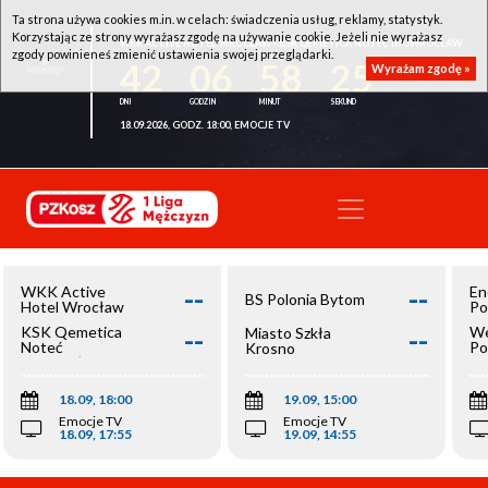
Ta strona używa cookies m.in. w celach: świadczenia usług, reklamy, statystyk.
Korzystając ze strony wyrażasz zgodę na używanie cookie. Jeżeli nie wyrażasz
WKK ACTIVE HOTEL WROCŁAW - KSK QEMETICA NOTEĆ INOWROCŁAW
zgody powinieneś zmienić ustawienia swojej przeglądarki.
42
06
58
25
Wyrażam zgodę »
18.09.2026, GODZ. 18:00, EMOCJE TV
--
--
WKK Active
En
BS Polonia Bytom
Hotel Wrocław
Po
--
--
KSK Qemetica
We
Miasto Szkła
Noteć
Po
Krosno
Inowrocław
Op
18.09, 18:00
19.09, 15:00
Emocje TV
Emocje TV
18.09, 17:55
19.09, 14:55