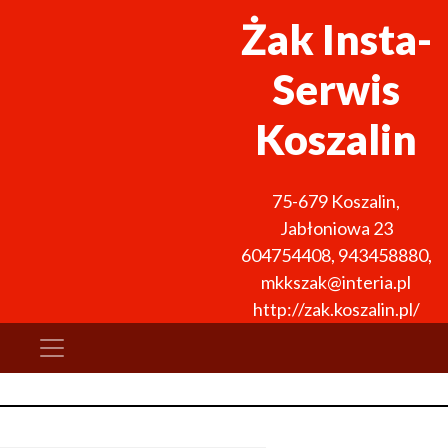
Żak Insta-
Serwis
Koszalin
75-679
Koszalin
,
Jabłoniowa 23
604754408
,
943458880
,
mkkszak@interia.pl
http://zak.koszalin.pl/