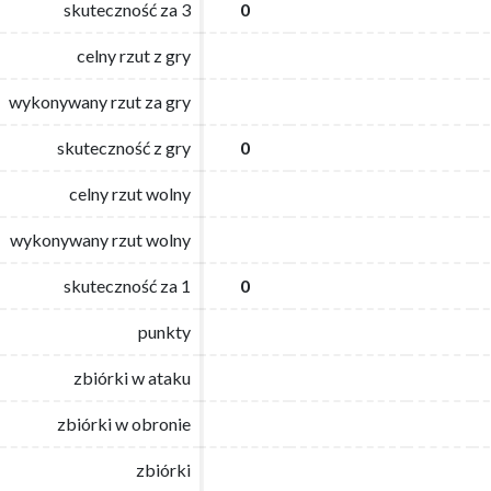
skuteczność za 3
skuteczność za 3
0
0
celny rzut z gry
celny rzut z gry
wykonywany rzut za gry
wykonywany rzut za gry
skuteczność z gry
skuteczność z gry
0
0
celny rzut wolny
celny rzut wolny
wykonywany rzut wolny
wykonywany rzut wolny
skuteczność za 1
skuteczność za 1
0
0
punkty
punkty
zbiórki w ataku
zbiórki w ataku
zbiórki w obronie
zbiórki w obronie
zbiórki
zbiórki