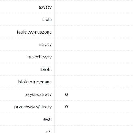
asysty
asysty
faule
faule
faule wymuszone
faule wymuszone
straty
straty
przechwyty
przechwyty
bloki
bloki
bloki otrzymane
bloki otrzymane
asysty/straty
asysty/straty
0
0
przechwyty/straty
przechwyty/straty
0
0
eval
eval
+/-
+/-