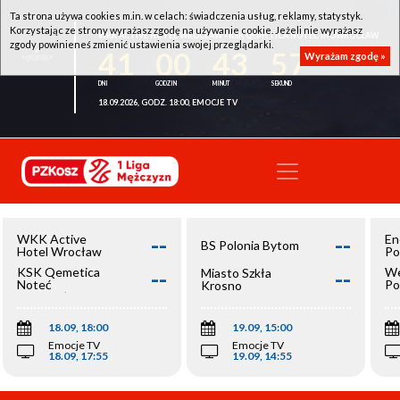
Ta strona używa cookies m.in. w celach: świadczenia usług, reklamy, statystyk.
Korzystając ze strony wyrażasz zgodę na używanie cookie. Jeżeli nie wyrażasz
WKK ACTIVE HOTEL WROCŁAW - KSK QEMETICA NOTEĆ INOWROCŁAW
zgody powinieneś zmienić ustawienia swojej przeglądarki.
41
00
43
57
Wyrażam zgodę »
18.09.2026, GODZ. 18:00, EMOCJE TV
--
--
WKK Active
En
BS Polonia Bytom
Hotel Wrocław
Po
--
--
KSK Qemetica
We
Miasto Szkła
Noteć
Po
Krosno
Inowrocław
Op
18.09, 18:00
19.09, 15:00
Emocje TV
Emocje TV
18.09, 17:55
19.09, 14:55