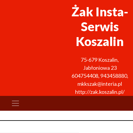
Żak Insta-
Serwis
Koszalin
75-679
Koszalin
,
Jabłoniowa 23
604754408
,
943458880
,
mkkszak@interia.pl
http://zak.koszalin.pl/