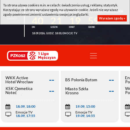
Ta strona używa cookies m.in. w celach: świadczenia usług, reklamy, statystyk.
Korzystając ze strony wyrażasz zgodę na używanie cookie. Jeżeli nie wyrażasz
WKK ACTIVE HOTEL WROCŁAW - KSK QEMETICA NOTEĆ INOWROCŁAW
zgody powinieneś zmienić ustawienia swojej przeglądarki.
40
21
19
59
Wyrażam zgodę »
18.09.2026, GODZ. 18:00, EMOCJE TV
--
--
WKK Active
En
BS Polonia Bytom
Hotel Wrocław
Po
--
--
KSK Qemetica
We
Miasto Szkła
Noteć
Po
Krosno
Inowrocław
Op
18.09, 18:00
19.09, 15:00
Emocje TV
Emocje TV
18.09, 17:55
19.09, 14:55