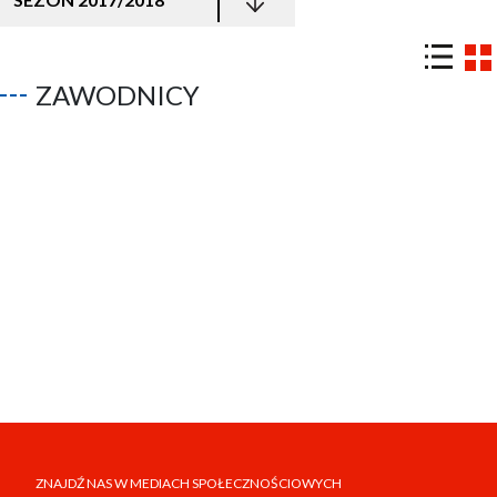
ZAWODNICY
ZNAJDŹ NAS W MEDIACH SPOŁECZNOŚCIOWYCH