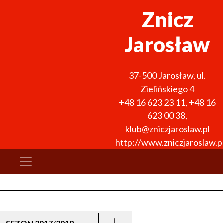
Znicz
Jarosław
37-500
Jarosław
,
ul.
Zielińskiego 4
+48 16 623 23 11
,
+48 16
623 00 38
,
klub@zniczjaroslaw.pl
http://www.zniczjaroslaw.p
SEZON 2017/2018