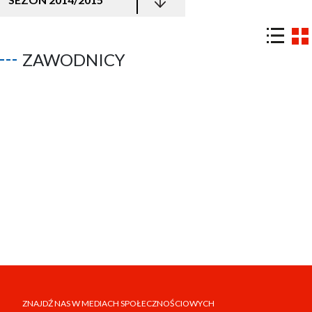
ZAWODNICY
ZNAJDŹ NAS W MEDIACH SPOŁECZNOŚCIOWYCH