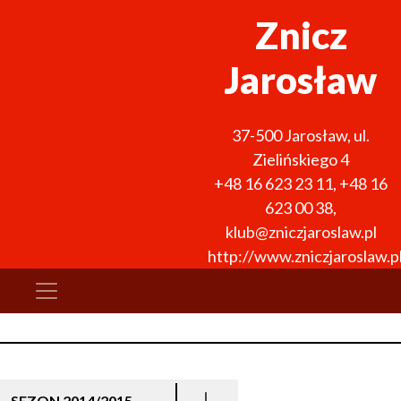
Znicz
Jarosław
37-500
Jarosław
,
ul.
Zielińskiego 4
+48 16 623 23 11
,
+48 16
623 00 38
,
klub@zniczjaroslaw.pl
http://www.zniczjaroslaw.p
SEZON 2014/2015