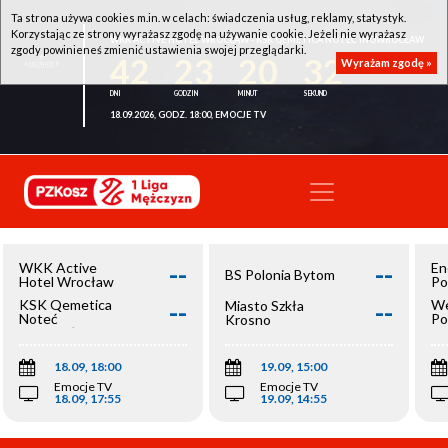
Ta strona używa cookies m.in. w celach: świadczenia usług, reklamy, statystyk.
Korzystając ze strony wyrażasz zgodę na używanie cookie. Jeżeli nie wyrażasz
WKK ACTIVE HOTEL WROCŁAW - KSK QEMETICA NOTEĆ INOWROCŁAW
zgody powinieneś zmienić ustawienia swojej przeglądarki.
42
23
20
32
Wyrażam zgodę »
18.09.2026, GODZ. 18:00, EMOCJE TV
--
--
WKK Active
En
BS Polonia Bytom
Hotel Wrocław
Po
--
--
KSK Qemetica
We
Miasto Szkła
Noteć
Po
Krosno
Inowrocław
Op
18.09, 18:00
19.09, 15:00
Emocje TV
Emocje TV
18.09, 17:55
19.09, 14:55