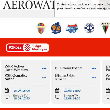
Ta strona używa cookies m.in. w celach: św
powinieneś zmienić ustawienia swojej prz
--
--
WKK Active
En
BS Polonia Bytom
Hotel Wrocław
Po
--
--
KSK Qemetica
We
Miasto Szkła
Noteć
Po
Krosno
Inowrocław
Op
18.09, 18:00
19.09, 15:00
Emocje TV
Emocje TV
18.09, 17:55
19.09, 14:55