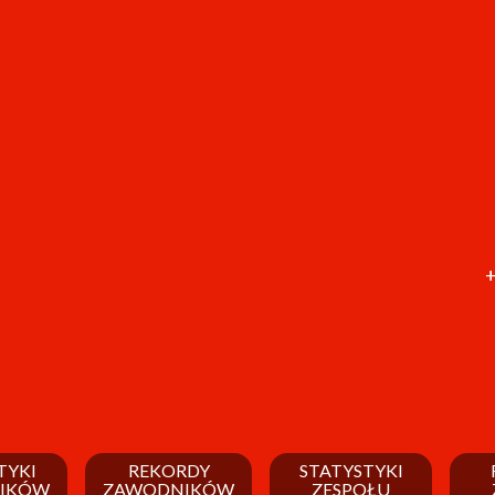
+
TYKI
REKORDY
STATYSTYKI
IKÓW
ZAWODNIKÓW
ZESPOŁU