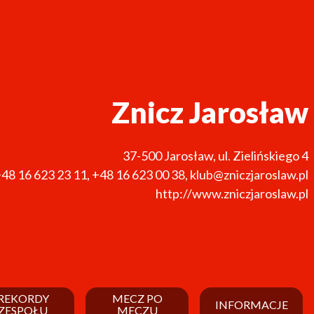
Znicz Jarosław
37-500
Jarosław
,
ul. Zielińskiego 4
48 16 623 23 11
,
+48 16 623 00 38
,
klub@zniczjaroslaw.pl
http://www.zniczjaroslaw.pl
REKORDY
MECZ PO
INFORMACJE
ZESPOŁU
MECZU