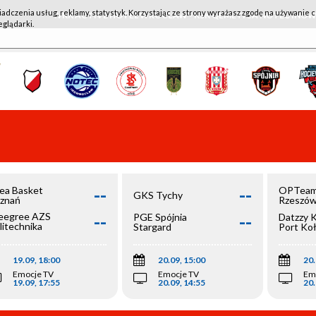
iadczenia usług, reklamy, statystyk. Korzystając ze strony wyrażasz zgodę na używanie c
WKK ACTIVE HOTEL WROCŁAW - KSK QEMETICA NOTEĆ IN
eglądarki.
--
--
ea Basket
OPTeam
GKS Tychy
znań
Rzeszó
--
--
egree AZS
PGE Spójnia
Datzzy 
litechnika
Stargard
Port Ko
olska
19.09, 18:00
20.09, 15:00
20.
Emocje TV
Emocje TV
Em
19.09, 17:55
20.09, 14:55
20.