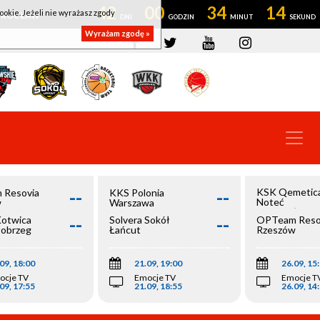
42
00
34
14
ookie. Jeżeli nie wyrażasz zgody
OWROCŁAW
Wyrażam zgodę »
--
--
KSK Qemetic
 Resovia
KKS Polonia
Noteć
w
Warszawa
Inowrocław
--
--
Kotwica
Solvera Sokół
OPTeam Reso
łobrzeg
Łańcut
Rzeszów
09, 18:00
21.09, 19:00
26.09, 15
ocje TV
Emocje TV
Emocje T
09, 17:55
21.09, 18:55
26.09, 14