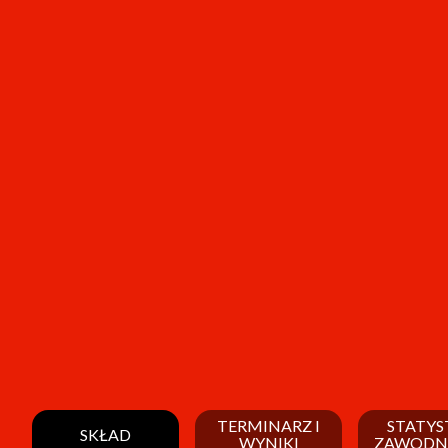
TERMINARZ I
STATYS
SKŁAD
WYNIKI
ZAWODN