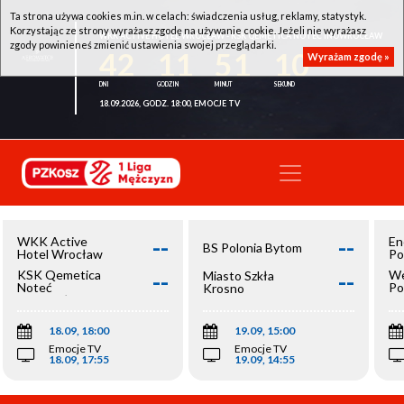
Ta strona używa cookies m.in. w celach: świadczenia usług, reklamy, statystyk.
Korzystając ze strony wyrażasz zgodę na używanie cookie. Jeżeli nie wyrażasz
WKK ACTIVE HOTEL WROCŁAW - KSK QEMETICA NOTEĆ INOWROCŁAW
zgody powinieneś zmienić ustawienia swojej przeglądarki.
42
11
51
10
Wyrażam zgodę »
18.09.2026, GODZ. 18:00, EMOCJE TV
--
--
WKK Active
En
BS Polonia Bytom
Hotel Wrocław
Po
--
--
KSK Qemetica
We
Miasto Szkła
Noteć
Po
Krosno
Inowrocław
Op
18.09, 18:00
19.09, 15:00
Emocje TV
Emocje TV
18.09, 17:55
19.09, 14:55