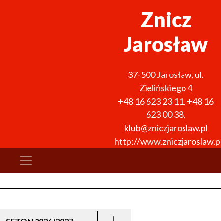
Znicz
Jarosław
37-500
Jarosław
,
ul.
Zielińskiego 4
+48 16 623 23 11
,
+48 16
623 00 38
,
klub@zniczjaroslaw.pl
http://www.zniczjaroslaw.p
SEZON 2026/2027