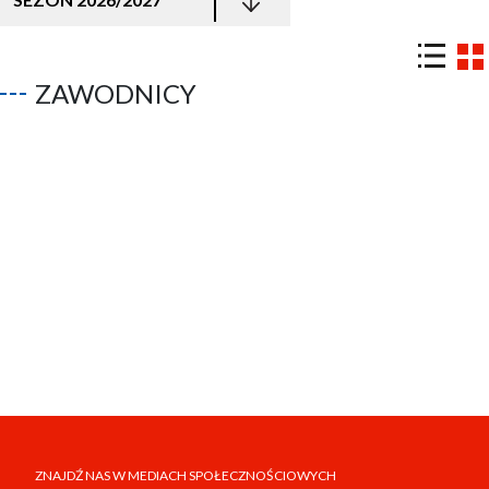
ZAWODNICY
ZNAJDŹ NAS W MEDIACH SPOŁECZNOŚCIOWYCH