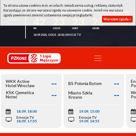
Ta strona używa cookies m.in. w celach: świadczenia usług, reklamy, statystyk.
Korzystając ze strony wyrażasz zgodę na używanie cookie. Jeżeli nie wyrażasz
WKK ACTIVE HOTEL WROCŁAW - KSK QEMETICA NOTEĆ INOWROCŁAW
zgody powinieneś zmienić ustawienia swojej przeglądarki.
42
23
23
23
Wyrażam zgodę »
18.09.2026, GODZ. 18:00, EMOCJE TV
--
--
WKK Active
En
BS Polonia Bytom
Hotel Wrocław
Po
--
--
KSK Qemetica
We
Miasto Szkła
Noteć
Po
Krosno
Inowrocław
Op
18.09, 18:00
19.09, 15:00
Emocje TV
Emocje TV
18.09, 17:55
19.09, 14:55