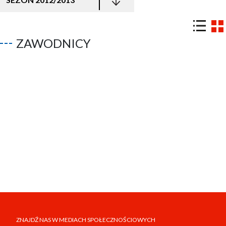
ZAWODNICY
ZNAJDŹ NAS W MEDIACH SPOŁECZNOŚCIOWYCH