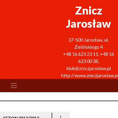
Znicz
Jarosław
37-500
Jarosław
,
ul.
Zielińskiego 4
+48 16 623 23 11
,
+48 16
623 00 38
,
klub@zniczjaroslaw.pl
http://www.zniczjaroslaw.p
SEZON 2012/2013