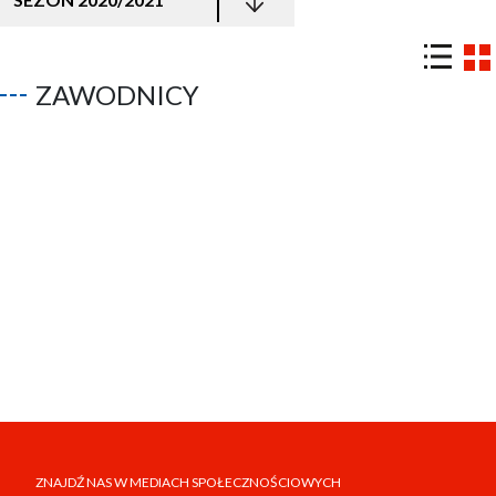
ZAWODNICY
ZNAJDŹ NAS W MEDIACH SPOŁECZNOŚCIOWYCH