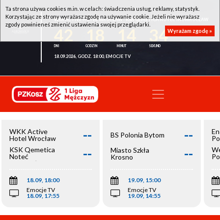
Ta strona używa cookies m.in. w celach: świadczenia usług, reklamy, statystyk.
Korzystając ze strony wyrażasz zgodę na używanie cookie. Jeżeli nie wyrażasz
WKK ACTIVE HOTEL WROCŁAW - KSK QEMETICA NOTEĆ INOWROCŁAW
zgody powinieneś zmienić ustawienia swojej przeglądarki.
42
18
14
34
Wyrażam zgodę »
18.09.2026, GODZ. 18:00, EMOCJE TV
--
--
WKK Active
En
BS Polonia Bytom
Hotel Wrocław
Po
--
--
KSK Qemetica
We
Miasto Szkła
Noteć
Po
Krosno
Inowrocław
Op
18.09, 18:00
19.09, 15:00
Emocje TV
Emocje TV
18.09, 17:55
19.09, 14:55