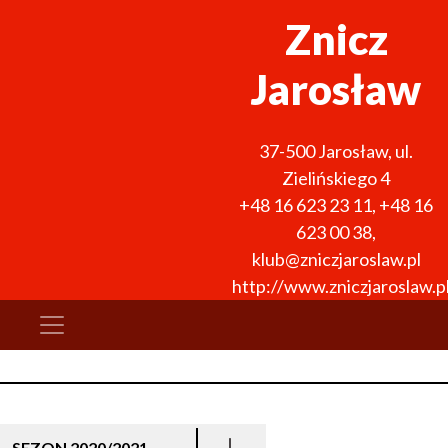
Znicz
Jarosław
37-500
Jarosław
,
ul.
Zielińskiego 4
+48 16 623 23 11
,
+48 16
623 00 38
,
klub@zniczjaroslaw.pl
http://www.zniczjaroslaw.p
SEZON 2020/2021