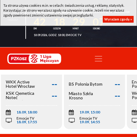
Ta strona używa cookies m.in. w celach: świadczenia usług, reklamy, statystyk.
Korzystając ze strony wyrażasz zgodę na używanie cookie. Jeżeli nie wyrażasz
WKK ACTIVE HOTEL WROCŁAW - KSK QEMETICA NOTEĆ INOWROCŁAW
zgody powinieneś zmienić ustawienia swojej przeglądarki.
42
18
29
07
Wyrażam zgodę »
18.09.2026, GODZ. 18:00, EMOCJE TV
--
--
WKK Active
En
BS Polonia Bytom
Hotel Wrocław
Po
--
--
KSK Qemetica
We
Miasto Szkła
Noteć
Po
Krosno
Inowrocław
Op
18.09, 18:00
19.09, 15:00
Emocje TV
Emocje TV
18.09, 17:55
19.09, 14:55