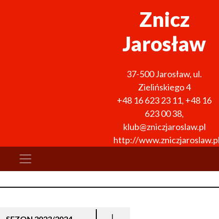
Znicz
Jarosław
37-500
Jarosław
,
ul.
Zielińskiego 4
+48 16 623 23 11
,
+48 16
623 00 38
,
klub@zniczjaroslaw.pl
http://www.zniczjaroslaw.p
SEZON 2023/2024