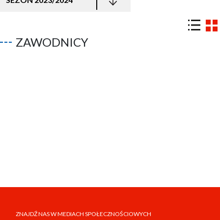
ZAWODNICY
ZNAJDŹ NAS W MEDIACH SPOŁECZNOŚCIOWYCH