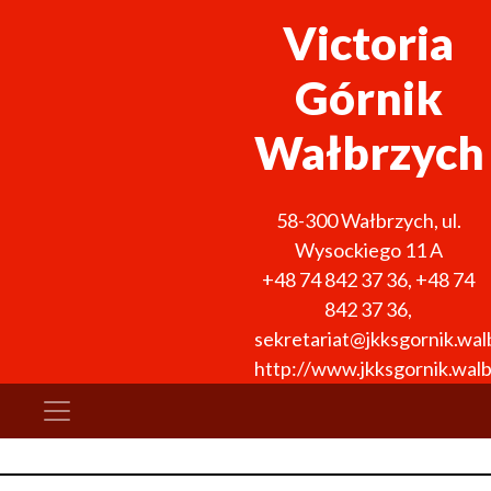
Victoria
Górnik
Wałbrzych
58-300
Wałbrzych
,
ul.
Wysockiego 11 A
+48 74 842 37 36
,
+48 74
842 37 36
,
sekretariat@jkksgornik.wal
http://www.jkksgornik.walb