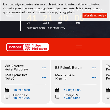
Ta strona używa cookies m.in. w celach: świadczenia usług, reklamy, statystyk.
Korzystając ze strony wyrażasz zgodę na używanie cookie. Jeżeli nie wyrażasz
WKK ACTIVE HOTEL WROCŁAW - KSK QEMETICA NOTEĆ INOWROCŁAW
zgody powinieneś zmienić ustawienia swojej przeglądarki.
41
21
40
00
Wyrażam zgodę »
18.09.2026, GODZ. 18:00, EMOCJE TV
--
--
WKK Active
En
BS Polonia Bytom
Hotel Wrocław
Po
--
--
KSK Qemetica
We
Miasto Szkła
Noteć
Po
Krosno
Inowrocław
Op
18.09, 18:00
19.09, 15:00
Emocje TV
Emocje TV
18.09, 17:55
19.09, 14:55