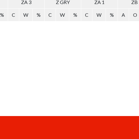
ZA 3
Z GRY
ZA 1
ZB
%
C
W
%
C
W
%
C
W
%
A
O