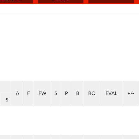
A
F
FW
S
P
B
BO
EVAL
+/-
S