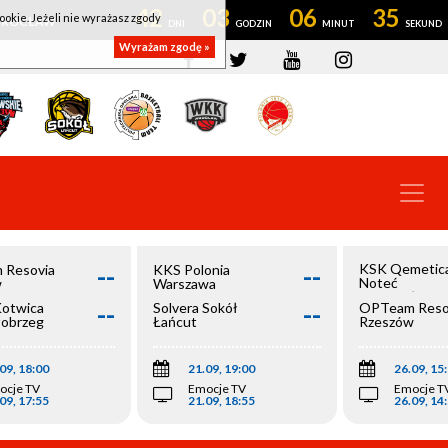
42
03
06
34
ookie. Jeżeli nie wyrażasz zgody
OWROCŁAW
Wyrażam zgodę »
--
--
KSK Qemetic
 Resovia
KKS Polonia
Noteć
w
Warszawa
Inowrocław
--
--
Kotwica
Solvera Sokół
OPTeam Reso
łobrzeg
Łańcut
Rzeszów
09, 18:00
21.09, 19:00
26.09, 15
ocje TV
Emocje TV
Emocje T
09, 17:55
21.09, 18:55
26.09, 14