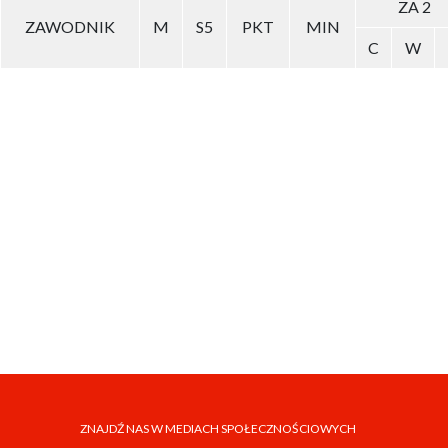
ZA 2
ZAWODNIK
M
S5
PKT
MIN
C
W
ZNAJDŹ NAS W MEDIACH SPOŁECZNOŚCIOWYCH