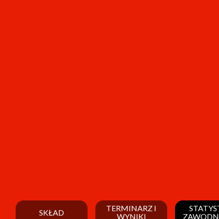
TERMINARZ I
STATYS
SKŁAD
WYNIKI
ZAWODN