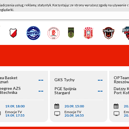
iadczenia usług, reklamy, statystyk. Korzystając ze strony wyrażasz zgodę na używanie c
WKK ACTIVE HOTEL WROCŁAW - KSK QEMETICA NOTEĆ IN
eglądarki.
--
--
ea Basket
OPTeam
GKS Tychy
znań
Rzeszó
--
--
egree AZS
PGE Spójnia
Datzzy 
litechnika
Stargard
Port Ko
olska
19.09, 18:00
20.09, 15:00
20.
Emocje TV
Emocje TV
Em
19.09, 17:55
20.09, 14:55
20.