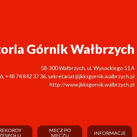
toria Górnik Wałbrzych
58-300
Wałbrzych
,
ul. Wysockiego 11 A
36
,
+48 74 842 37 36
,
sekretariat@jkksgornik.walbrzych.pl
http://www.jkksgornik.walbrzych.pl
REKORDY
MECZ PO
INFORMACJE
ZESPOŁU
MECZU