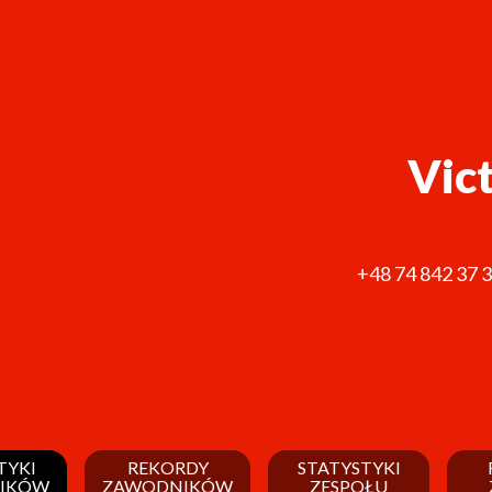
Vic
+48 74 842 37 
TYKI
REKORDY
STATYSTYKI
IKÓW
ZAWODNIKÓW
ZESPOŁU