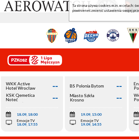
Ta strona używa cookies m.in. w celach: św
powinieneś zmienić ustawienia swojej prz
--
--
WKK Active
En
BS Polonia Bytom
Hotel Wrocław
Po
--
--
KSK Qemetica
We
Miasto Szkła
Noteć
Po
Krosno
Inowrocław
Op
18.09, 18:00
19.09, 15:00
Emocje TV
Emocje TV
18.09, 17:55
19.09, 14:55