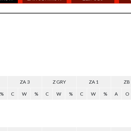
ZA 3
Z GRY
ZA 1
ZB
%
C
W
%
C
W
%
C
W
%
A
O