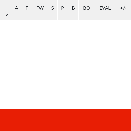
A
F
FW
S
P
B
BO
EVAL
+/-
S