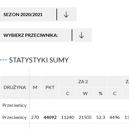
SEZON 2020/2021
WYBIERZ PRZECIWNIKA:
STATYSTYKI SUMY
ZA 2
ZA 2
Z
Z
DRUŻYNA
DRUŻYNA
M
M
PKT
PKT
C
C
W
W
%
%
C
C
Przeciwnicy
Przeciwnicy
Przeciwnicy
Przeciwnicy
270
270
44092
44092
11240
11240
21505
21505
52.3
52.3
4496
4496
1
1