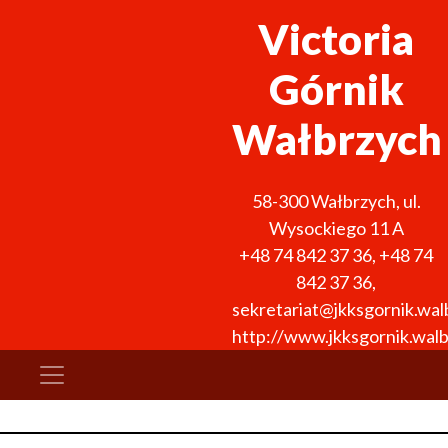
Victoria
Górnik
Wałbrzych
58-300
Wałbrzych
,
ul.
Wysockiego 11 A
+48 74 842 37 36
,
+48 74
842 37 36
,
sekretariat@jkksgornik.wal
http://www.jkksgornik.walb