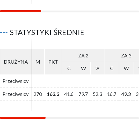
STATYSTYKI ŚREDNIE
ZA 2
ZA 2
ZA 3
ZA 3
DRUŻYNA
DRUŻYNA
M
M
PKT
PKT
C
C
W
W
%
%
C
C
W
W
Przeciwnicy
Przeciwnicy
Przeciwnicy
Przeciwnicy
270
270
163.3
163.3
41.6
41.6
79.7
79.7
52.3
52.3
16.7
16.7
49.3
49.3
3
3