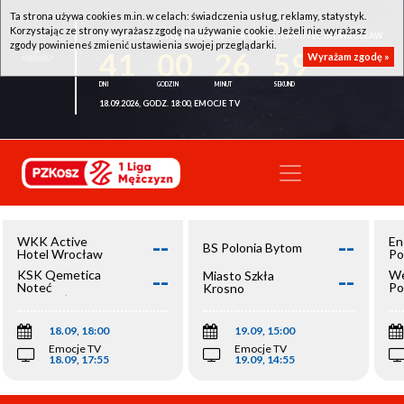
Ta strona używa cookies m.in. w celach: świadczenia usług, reklamy, statystyk.
Korzystając ze strony wyrażasz zgodę na używanie cookie. Jeżeli nie wyrażasz
WKK ACTIVE HOTEL WROCŁAW - KSK QEMETICA NOTEĆ INOWROCŁAW
zgody powinieneś zmienić ustawienia swojej przeglądarki.
41
00
26
59
Wyrażam zgodę »
18.09.2026, GODZ. 18:00, EMOCJE TV
--
--
WKK Active
En
BS Polonia Bytom
Hotel Wrocław
Po
--
--
KSK Qemetica
We
Miasto Szkła
Noteć
Po
Krosno
Inowrocław
Op
18.09, 18:00
19.09, 15:00
Emocje TV
Emocje TV
18.09, 17:55
19.09, 14:55