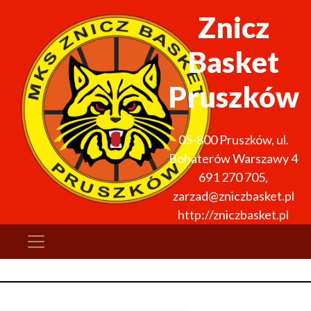
Znicz
Basket
Pruszków
05-800
Pruszków
,
ul.
Bohaterów Warszawy 4
691 270 705
,
zarzad@zniczbasket.pl
http://zniczbasket.pl