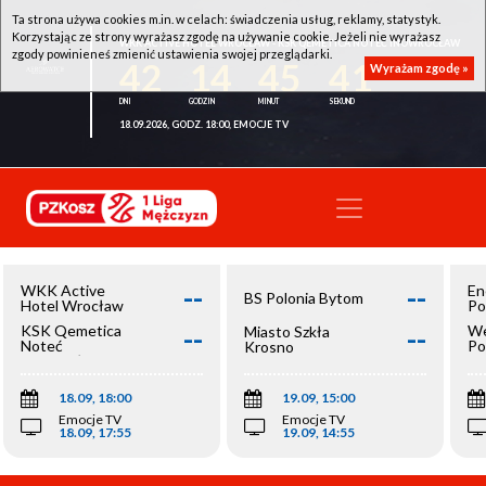
Ta strona używa cookies m.in. w celach: świadczenia usług, reklamy, statystyk.
Korzystając ze strony wyrażasz zgodę na używanie cookie. Jeżeli nie wyrażasz
WKK ACTIVE HOTEL WROCŁAW - KSK QEMETICA NOTEĆ INOWROCŁAW
zgody powinieneś zmienić ustawienia swojej przeglądarki.
42
14
45
40
Wyrażam zgodę »
18.09.2026, GODZ. 18:00, EMOCJE TV
--
--
WKK Active
En
BS Polonia Bytom
Hotel Wrocław
Po
--
--
KSK Qemetica
We
Miasto Szkła
Noteć
Po
Krosno
Inowrocław
Op
18.09, 18:00
19.09, 15:00
Emocje TV
Emocje TV
18.09, 17:55
19.09, 14:55