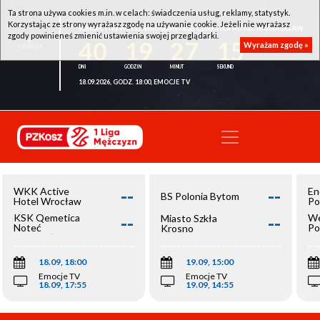
Ta strona używa cookies m.in. w celach: świadczenia usług, reklamy, statystyk.
Korzystając ze strony wyrażasz zgodę na używanie cookie. Jeżeli nie wyrażasz
WKK ACTIVE HOTEL WROCŁAW - KSK QEMETICA NOTEĆ INOWROCŁAW
zgody powinieneś zmienić ustawienia swojej przeglądarki.
40
19
27
15
Wyrażam zgodę »
18.09.2026, GODZ. 18:00, EMOCJE TV
--
--
WKK Active
En
BS Polonia Bytom
Hotel Wrocław
Po
--
--
KSK Qemetica
We
Miasto Szkła
Noteć
Po
Krosno
Inowrocław
Op
18.09, 18:00
19.09, 15:00
Emocje TV
Emocje TV
18.09, 17:55
19.09, 14:55