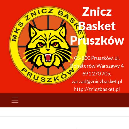
Znicz
Basket
Pruszków
05-800
Pruszków
,
ul.
Bohaterów Warszawy 4
691 270 705
,
zarzad@zniczbasket.pl
http://zniczbasket.pl