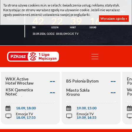
Ta strona używa cookies m.in. w celach: świadczenia usług, reklamy, statystyk.
Korzystając ze strony wyrażasz zgodę na używanie cookie. Jeżeli nie wyrażasz
WKK ACTIVE HOTEL WROCŁAW - KSK QEMETICA NOTEĆ INOWROCŁAW
zgody powinieneś zmienić ustawienia swojej przeglądarki.
42
22
39
16
Wyrażam zgodę »
18.09.2026, GODZ. 18:00, EMOCJE TV
--
--
WKK Active
En
BS Polonia Bytom
Hotel Wrocław
Po
--
--
KSK Qemetica
We
Miasto Szkła
Noteć
Po
Krosno
Inowrocław
Op
18.09, 18:00
19.09, 15:00
Emocje TV
Emocje TV
18.09, 17:55
19.09, 14:55