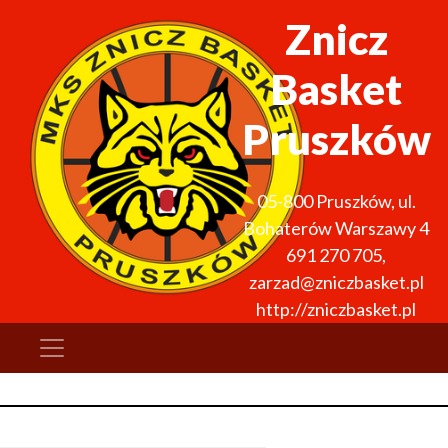
Znicz
Basket
Pruszków
05-800
Pruszków
,
ul.
Bohaterów Warszawy 4
691 270 705
,
zarzad@zniczbasket.pl
http://zniczbasket.pl