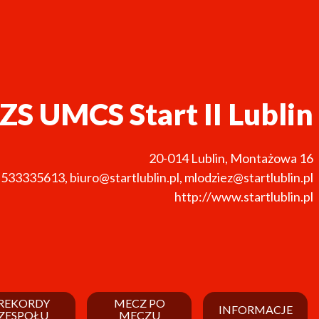
ZS UMCS Start II Lublin
20-014
Lublin
,
Montażowa 16
533335613
,
biuro@startlublin.pl, mlodziez@startlublin.pl
http://www.startlublin.pl
REKORDY
MECZ PO
INFORMACJE
ZESPOŁU
MECZU