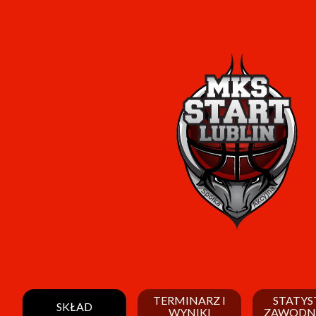
TERMINARZ I
STATYS
SKŁAD
WYNIKI
ZAWODN