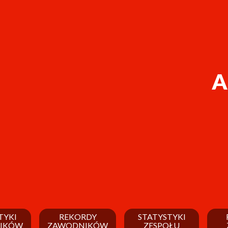
A
TYKI
REKORDY
STATYSTYKI
IKÓW
ZAWODNIKÓW
ZESPOŁU