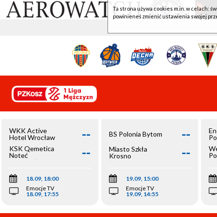
Ta strona używa cookies m.in. w celach: św
powinieneś zmienić ustawienia swojej prz
--
--
WKK Active
En
BS Polonia Bytom
Hotel Wrocław
Po
--
--
KSK Qemetica
We
Miasto Szkła
Noteć
Po
Krosno
Inowrocław
Op
18.09, 18:00
19.09, 15:00
Emocje TV
Emocje TV
18.09, 17:55
19.09, 14:55