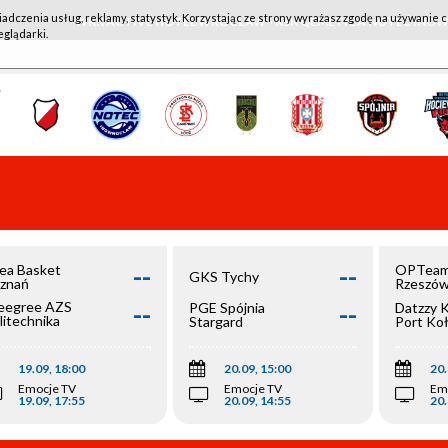
iadczenia usług, reklamy, statystyk. Korzystając ze strony wyrażasz zgodę na używanie c
WKK ACTIVE HOTEL WROCŁAW - KSK QEMETICA NOTEĆ IN
eglądarki.
--
--
ea Basket
OPTeam
GKS Tychy
znań
Rzeszó
--
--
egree AZS
PGE Spójnia
Datzzy 
litechnika
Stargard
Port Ko
olska
19.09, 18:00
20.09, 15:00
20.
Emocje TV
Emocje TV
Em
19.09, 17:55
20.09, 14:55
20.