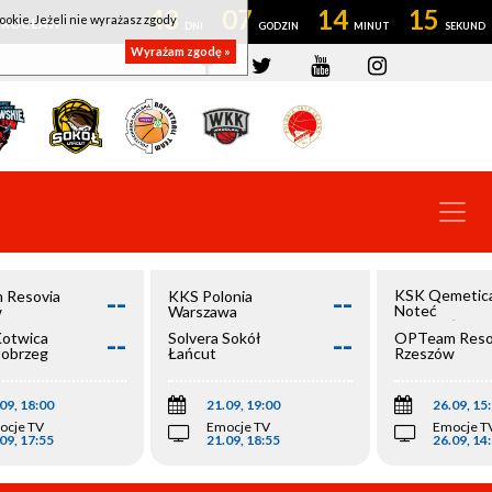
43
07
14
14
ookie. Jeżeli nie wyrażasz zgody
OWROCŁAW
Wyrażam zgodę »
--
--
KSK Qemetic
 Resovia
KKS Polonia
Noteć
w
Warszawa
Inowrocław
--
--
Kotwica
Solvera Sokół
OPTeam Reso
łobrzeg
Łańcut
Rzeszów
09, 18:00
21.09, 19:00
26.09, 15
ocje TV
Emocje TV
Emocje T
09, 17:55
21.09, 18:55
26.09, 14