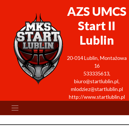
AZS UMCS
Start II
Lublin
20-014
Lublin
,
Montażowa
16
533335613
,
biuro@startlublin.pl,
mlodziez@startlublin.pl
http://www.startlublin.pl