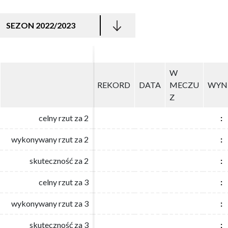
SEZON 2022/2023
W
W
REKORD
REKORD
DATA
DATA
MECZU
MECZU
WYN
WYN
Z
Z
celny rzut za 2
celny rzut za 2
:
:
wykonywany rzut za 2
wykonywany rzut za 2
:
:
skuteczność za 2
skuteczność za 2
:
:
celny rzut za 3
celny rzut za 3
:
:
wykonywany rzut za 3
wykonywany rzut za 3
:
:
skuteczność za 3
skuteczność za 3
:
: