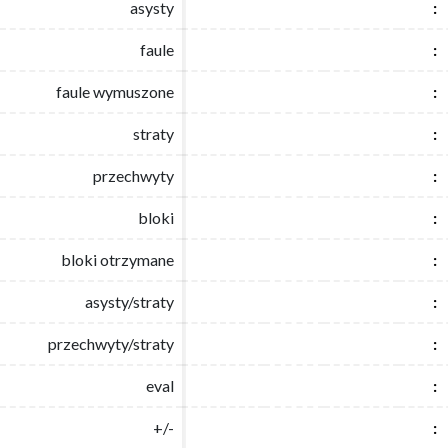
asysty
asysty
:
:
faule
faule
:
:
faule wymuszone
faule wymuszone
:
:
straty
straty
:
:
przechwyty
przechwyty
:
:
bloki
bloki
:
:
bloki otrzymane
bloki otrzymane
:
:
asysty/straty
asysty/straty
:
:
przechwyty/straty
przechwyty/straty
:
:
eval
eval
:
:
+/-
+/-
:
: