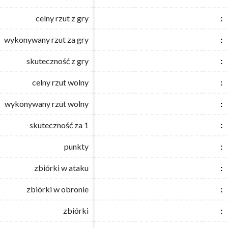
celny rzut z gry
celny rzut z gry
:
:
wykonywany rzut za gry
wykonywany rzut za gry
:
:
skuteczność z gry
skuteczność z gry
:
:
celny rzut wolny
celny rzut wolny
:
:
wykonywany rzut wolny
wykonywany rzut wolny
:
:
skuteczność za 1
skuteczność za 1
:
:
punkty
punkty
:
:
zbiórki w ataku
zbiórki w ataku
:
:
zbiórki w obronie
zbiórki w obronie
:
:
zbiórki
zbiórki
:
: