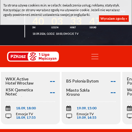
Ta strona używa cookies m.in. w celach: świadczenia usług, reklamy, statystyk.
Korzystając ze strony wyrażasz zgodę na używanie cookie. Jeżeli nie wyrażasz
WKK ACTIVE HOTEL WROCŁAW - KSK QEMETICA NOTEĆ INOWROCŁAW
zgody powinieneś zmienić ustawienia swojej przeglądarki.
40
03
33
47
Wyrażam zgodę »
18.09.2026, GODZ. 18:00, EMOCJE TV
--
--
WKK Active
En
BS Polonia Bytom
Hotel Wrocław
Po
--
--
KSK Qemetica
We
Miasto Szkła
Noteć
Po
Krosno
Inowrocław
Op
18.09, 18:00
19.09, 15:00
Emocje TV
Emocje TV
18.09, 17:55
19.09, 14:55