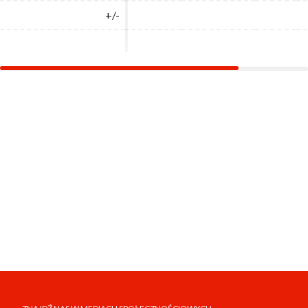
+/-
+/-