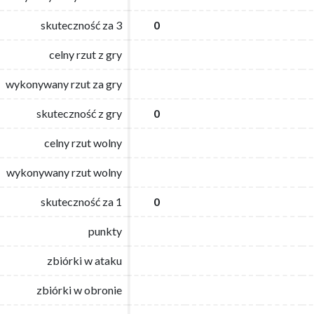
skuteczność za 3
skuteczność za 3
0
0
celny rzut z gry
celny rzut z gry
wykonywany rzut za gry
wykonywany rzut za gry
skuteczność z gry
skuteczność z gry
0
0
celny rzut wolny
celny rzut wolny
wykonywany rzut wolny
wykonywany rzut wolny
skuteczność za 1
skuteczność za 1
0
0
punkty
punkty
zbiórki w ataku
zbiórki w ataku
zbiórki w obronie
zbiórki w obronie