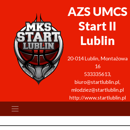
AZS UMCS
Start II
Lublin
20-014
Lublin
,
Montażowa
16
533335613
,
biuro@startlublin.pl,
mlodziez@startlublin.pl
http://www.startlublin.pl