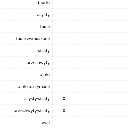
zbiórki
zbiórki
asysty
asysty
faule
faule
faule wymuszone
faule wymuszone
straty
straty
przechwyty
przechwyty
bloki
bloki
bloki otrzymane
bloki otrzymane
asysty/straty
asysty/straty
0
0
przechwyty/straty
przechwyty/straty
0
0
eval
eval