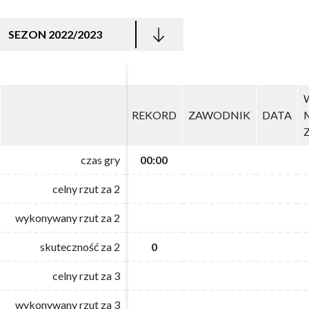
SEZON 2022/2023
REKORD
REKORD
ZAWODNIK
ZAWODNIK
DATA
DATA
czas gry
czas gry
00:00
00:00
celny rzut za 2
celny rzut za 2
wykonywany rzut za 2
wykonywany rzut za 2
skuteczność za 2
skuteczność za 2
0
0
celny rzut za 3
celny rzut za 3
wykonywany rzut za 3
wykonywany rzut za 3