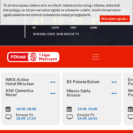
Ta strona używa cookies m.in. w celach: świadczenia usług, reklamy, statystyk.
Korzystając ze strony wyrażasz zgodę na używanie cookie. Jeżeli nie wyrażasz
WKK ACTIVE HOTEL WROCŁAW - KSK QEMETICA NOTEĆ INOWROCŁAW
zgody powinieneś zmienić ustawienia swojej przeglądarki.
41
10
53
47
Wyrażam zgodę »
18.09.2026, GODZ. 18:00, EMOCJE TV
--
--
WKK Active
En
BS Polonia Bytom
Hotel Wrocław
Po
--
--
KSK Qemetica
We
Miasto Szkła
Noteć
Po
Krosno
Inowrocław
Op
18.09, 18:00
19.09, 15:00
Emocje TV
Emocje TV
18.09, 17:55
19.09, 14:55