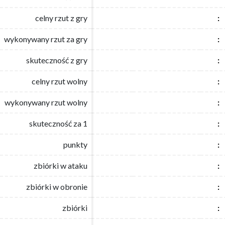
celny rzut z gry
celny rzut z gry
:
:
wykonywany rzut za gry
wykonywany rzut za gry
:
:
skuteczność z gry
skuteczność z gry
:
:
celny rzut wolny
celny rzut wolny
:
:
wykonywany rzut wolny
wykonywany rzut wolny
:
:
skuteczność za 1
skuteczność za 1
:
:
punkty
punkty
:
:
zbiórki w ataku
zbiórki w ataku
:
:
zbiórki w obronie
zbiórki w obronie
:
:
zbiórki
zbiórki
:
: