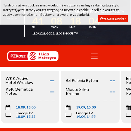
Ta strona używa cookies m.in. w celach: świadczenia usług, reklamy, statystyk.
Korzystając ze strony wyrażasz zgodę na używanie cookie. Jeżeli nie wyrażasz
WKK ACTIVE HOTEL WROCŁAW - KSK QEMETICA NOTEĆ INOWROCŁAW
zgody powinieneś zmienić ustawienia swojej przeglądarki.
41
08
18
04
Wyrażam zgodę »
18.09.2026, GODZ. 18:00, EMOCJE TV
--
--
WKK Active
En
BS Polonia Bytom
Hotel Wrocław
Po
--
--
KSK Qemetica
We
Miasto Szkła
Noteć
Po
Krosno
Inowrocław
Op
18.09, 18:00
19.09, 15:00
Emocje TV
Emocje TV
18.09, 17:55
19.09, 14:55