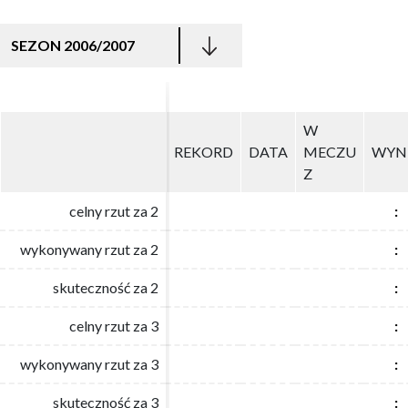
SEZON 2006/2007
W
W
REKORD
REKORD
DATA
DATA
MECZU
MECZU
WYN
WYN
Z
Z
celny rzut za 2
celny rzut za 2
:
:
wykonywany rzut za 2
wykonywany rzut za 2
:
:
skuteczność za 2
skuteczność za 2
:
:
celny rzut za 3
celny rzut za 3
:
:
wykonywany rzut za 3
wykonywany rzut za 3
:
:
skuteczność za 3
skuteczność za 3
:
: