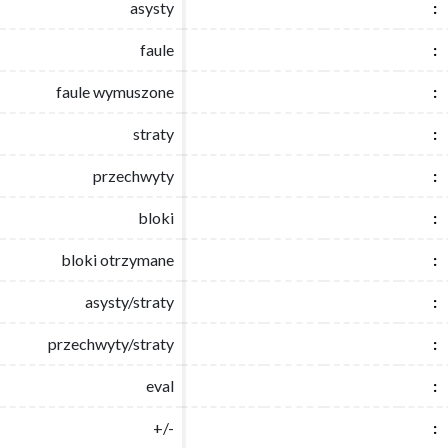
asysty
asysty
:
:
faule
faule
:
:
faule wymuszone
faule wymuszone
:
:
straty
straty
:
:
przechwyty
przechwyty
:
:
bloki
bloki
:
:
bloki otrzymane
bloki otrzymane
:
:
asysty/straty
asysty/straty
:
:
przechwyty/straty
przechwyty/straty
:
:
eval
eval
:
:
+/-
+/-
:
: