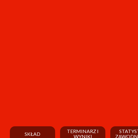
TERMINARZ I
STATYS
SKŁAD
WYNIKI
ZAWODN