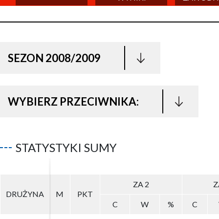
SEZON 2008/2009
WYBIERZ PRZECIWNIKA:
STATYSTYKI SUMY
ZA 2
ZA 2
Z
Z
DRUŻYNA
DRUŻYNA
M
M
PKT
PKT
C
C
W
W
%
%
C
C