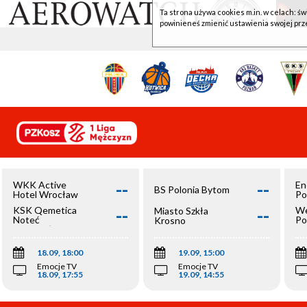
Ta strona używa cookies m.in. w celach: św
powinieneś zmienić ustawienia swojej prz
--
--
WKK Active
En
BS Polonia Bytom
Hotel Wrocław
Po
--
--
KSK Qemetica
We
Miasto Szkła
Noteć
Po
Krosno
Inowrocław
Op
18.09, 18:00
19.09, 15:00
Emocje TV
Emocje TV
18.09, 17:55
19.09, 14:55