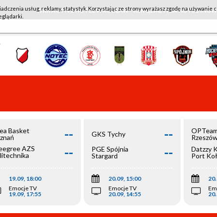
iadczenia usług, reklamy, statystyk. Korzystając ze strony wyrażasz zgodę na używanie c
WKK ACTIVE HOTEL WROCŁAW - KSK QEMETICA NOTEĆ IN
eglądarki.
--
--
ea Basket
OPTeam
GKS Tychy
znań
Rzeszó
--
--
egree AZS
PGE Spójnia
Datzzy 
litechnika
Stargard
Port Ko
olska
19.09, 18:00
20.09, 15:00
20.
Emocje TV
Emocje TV
Em
19.09, 17:55
20.09, 14:55
20.