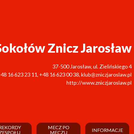
Sokołów Znicz Jarosław
37-500
Jarosław
,
ul. Zielińskiego 4
48 16 623 23 11
,
+48 16 623 00 38
,
klub@zniczjaroslaw.pl
http://www.zniczjaroslaw.pl
REKORDY
MECZ PO
INFORMACJE
ZESPOŁU
MECZU