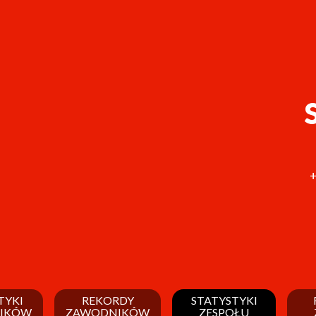
+
TYKI
REKORDY
STATYSTYKI
IKÓW
ZAWODNIKÓW
ZESPOŁU