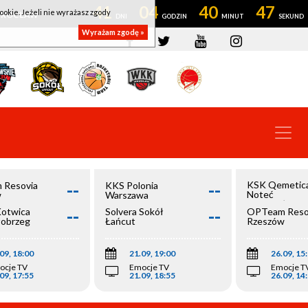
41
04
40
46
ookie. Jeżeli nie wyrażasz zgody
OWROCŁAW
Wyrażam zgodę »
--
--
KSK Qemetic
 Resovia
KKS Polonia
Noteć
w
Warszawa
Inowrocław
--
--
Kotwica
Solvera Sokół
OPTeam Reso
łobrzeg
Łańcut
Rzeszów
09, 18:00
21.09, 19:00
26.09, 15
ocje TV
Emocje TV
Emocje T
09, 17:55
21.09, 18:55
26.09, 14