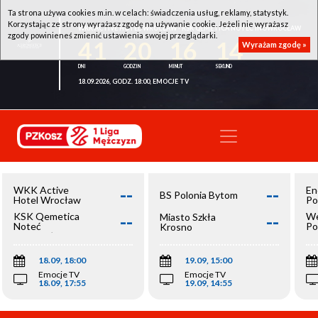
Ta strona używa cookies m.in. w celach: świadczenia usług, reklamy, statystyk.
Korzystając ze strony wyrażasz zgodę na używanie cookie. Jeżeli nie wyrażasz
WKK ACTIVE HOTEL WROCŁAW - KSK QEMETICA NOTEĆ INOWROCŁAW
zgody powinieneś zmienić ustawienia swojej przeglądarki.
41
20
16
14
Wyrażam zgodę »
18.09.2026, GODZ. 18:00, EMOCJE TV
--
--
WKK Active
En
BS Polonia Bytom
Hotel Wrocław
Po
--
--
KSK Qemetica
We
Miasto Szkła
Noteć
Po
Krosno
Inowrocław
Op
18.09, 18:00
19.09, 15:00
Emocje TV
Emocje TV
18.09, 17:55
19.09, 14:55