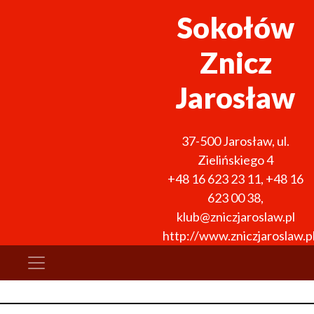
Sokołów
Znicz
Jarosław
37-500
Jarosław
,
ul.
Zielińskiego 4
+48 16 623 23 11
,
+48 16
623 00 38
,
klub@zniczjaroslaw.pl
http://www.zniczjaroslaw.p