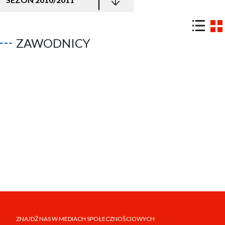
ZAWODNICY
ZNAJDŹ NAS W MEDIACH SPOŁECZNOŚCIOWYCH