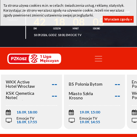
Ta strona używa cookies m.in. w celach: świadczenia usług, reklamy, statystyk.
Korzystając ze strony wyrażasz zgodę na używanie cookie. Jeżeli nie wyrażasz
WKK ACTIVE HOTEL WROCŁAW - KSK QEMETICA NOTEĆ INOWROCŁAW
zgody powinieneś zmienić ustawienia swojej przeglądarki.
42
18
08
05
Wyrażam zgodę »
18.09.2026, GODZ. 18:00, EMOCJE TV
--
--
WKK Active
En
BS Polonia Bytom
Hotel Wrocław
Po
--
--
KSK Qemetica
We
Miasto Szkła
Noteć
Po
Krosno
Inowrocław
Op
18.09, 18:00
19.09, 15:00
Emocje TV
Emocje TV
18.09, 17:55
19.09, 14:55