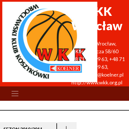
WKK
Wrocław
51-136
Wrocław
,
Kasprowicza 58/60
+48 71 327 99 63
,
+48 71
327 99 63
,
wkk.obiekty@koelner.pl
http://www.wkk.org.pl
SEZON 2010/2011