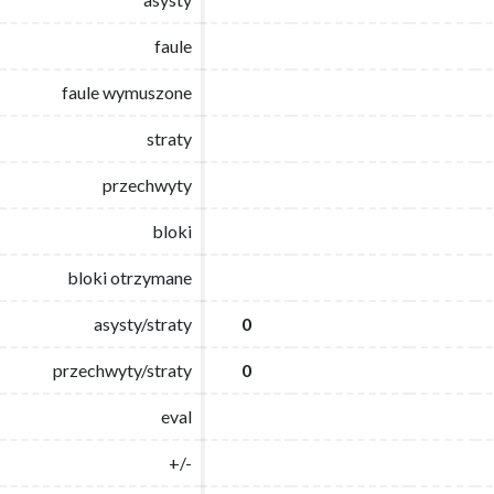
faule
faule
faule wymuszone
faule wymuszone
straty
straty
przechwyty
przechwyty
bloki
bloki
bloki otrzymane
bloki otrzymane
asysty/straty
asysty/straty
0
0
przechwyty/straty
przechwyty/straty
0
0
eval
eval
+/-
+/-