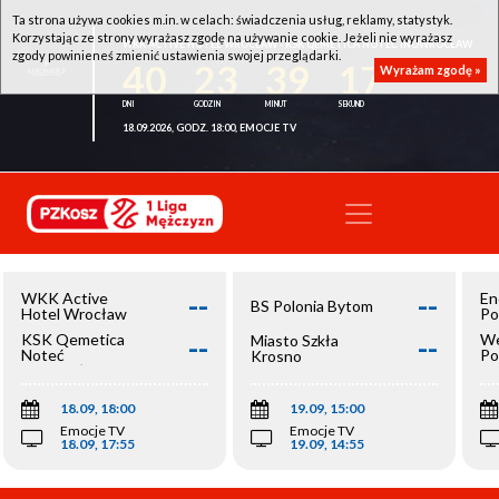
Ta strona używa cookies m.in. w celach: świadczenia usług, reklamy, statystyk.
Korzystając ze strony wyrażasz zgodę na używanie cookie. Jeżeli nie wyrażasz
WKK ACTIVE HOTEL WROCŁAW - KSK QEMETICA NOTEĆ INOWROCŁAW
zgody powinieneś zmienić ustawienia swojej przeglądarki.
40
23
39
17
Wyrażam zgodę »
18.09.2026, GODZ. 18:00, EMOCJE TV
--
--
WKK Active
En
BS Polonia Bytom
Hotel Wrocław
Po
--
--
KSK Qemetica
We
Miasto Szkła
Noteć
Po
Krosno
Inowrocław
Op
18.09, 18:00
19.09, 15:00
Emocje TV
Emocje TV
18.09, 17:55
19.09, 14:55