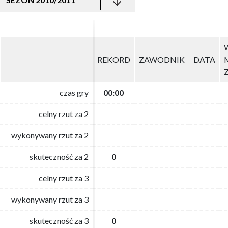
REKORD
REKORD
ZAWODNIK
ZAWODNIK
DATA
DATA
czas gry
czas gry
00:00
00:00
celny rzut za 2
celny rzut za 2
wykonywany rzut za 2
wykonywany rzut za 2
skuteczność za 2
skuteczność za 2
0
0
celny rzut za 3
celny rzut za 3
wykonywany rzut za 3
wykonywany rzut za 3
skuteczność za 3
skuteczność za 3
0
0