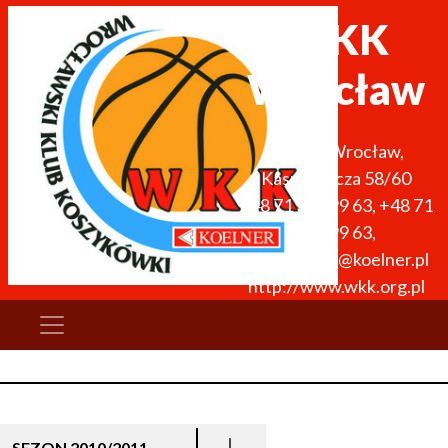
WKK
Wrocław
51-136
Wrocław
,
Kasprowicza 58/60
+48 71 327 99 63
,
+48 71
327 99 63
,
wkk.obiekty@koelner.pl
http://www.wkk.org.pl
SEZON 2010/2011