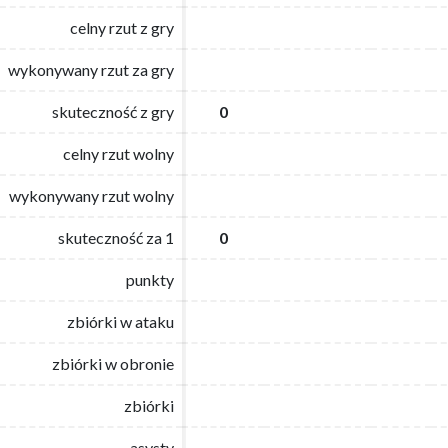
celny rzut z gry
celny rzut z gry
wykonywany rzut za gry
wykonywany rzut za gry
skuteczność z gry
skuteczność z gry
0
0
celny rzut wolny
celny rzut wolny
wykonywany rzut wolny
wykonywany rzut wolny
skuteczność za 1
skuteczność za 1
0
0
punkty
punkty
zbiórki w ataku
zbiórki w ataku
zbiórki w obronie
zbiórki w obronie
zbiórki
zbiórki
asysty
asysty