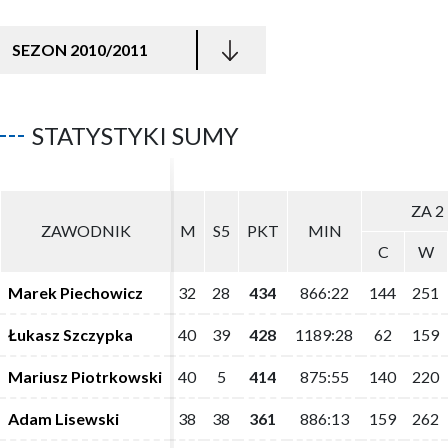
SEZON 2010/2011
STATYSTYKI SUMY
ZA 2
ZA 2
ZAWODNIK
ZAWODNIK
M
M
S5
S5
PKT
PKT
MIN
MIN
C
C
W
W
Marek Piechowicz
Marek Piechowicz
32
32
28
28
434
434
866:22
866:22
144
144
251
251
Łukasz Szczypka
Łukasz Szczypka
40
40
39
39
428
428
1189:28
1189:28
62
62
159
159
Mariusz Piotrkowski
Mariusz Piotrkowski
40
40
5
5
414
414
875:55
875:55
140
140
220
220
Adam Lisewski
Adam Lisewski
38
38
38
38
361
361
886:13
886:13
159
159
262
262