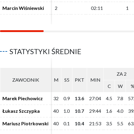
Marcin Wiśniewski
Marcin Wiśniewski
2
2
02:11
02:11
1
1
STATYSTYKI ŚREDNIE
ZA 2
ZA 2
ZAWODNIK
ZAWODNIK
M
M
S5
S5
PKT
PKT
MIN
MIN
C
C
W
W
Marek Piechowicz
Marek Piechowicz
32
32
0.9
0.9
13.6
13.6
27:04
27:04
4.5
4.5
7.8
7.8
57
57
Łukasz Szczypka
Łukasz Szczypka
40
40
1.0
1.0
10.7
10.7
29:44
29:44
1.6
1.6
4.0
4.0
39
39
Mariusz Piotrkowski
Mariusz Piotrkowski
40
40
0.1
0.1
10.4
10.4
21:53
21:53
3.5
3.5
5.5
5.5
63
63