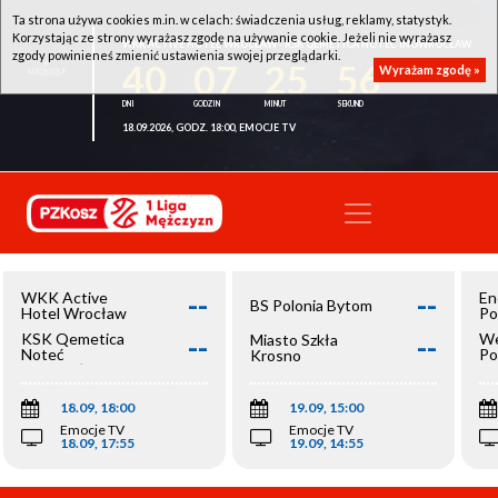
Ta strona używa cookies m.in. w celach: świadczenia usług, reklamy, statystyk.
Korzystając ze strony wyrażasz zgodę na używanie cookie. Jeżeli nie wyrażasz
WKK ACTIVE HOTEL WROCŁAW - KSK QEMETICA NOTEĆ INOWROCŁAW
zgody powinieneś zmienić ustawienia swojej przeglądarki.
40
07
25
56
Wyrażam zgodę »
18.09.2026, GODZ. 18:00, EMOCJE TV
--
--
WKK Active
En
BS Polonia Bytom
Hotel Wrocław
Po
--
--
KSK Qemetica
We
Miasto Szkła
Noteć
Po
Krosno
Inowrocław
Op
18.09, 18:00
19.09, 15:00
Emocje TV
Emocje TV
18.09, 17:55
19.09, 14:55