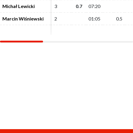
Michał Lewicki
Michał Lewicki
3
3
0.7
0.7
07:20
07:20
Marcin Wiśniewski
Marcin Wiśniewski
2
2
01:05
01:05
0.5
0.5