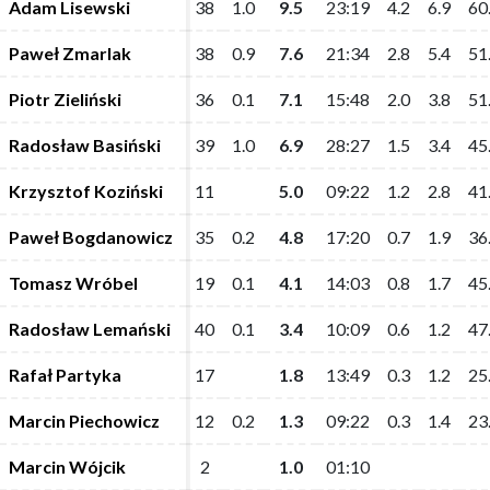
Adam Lisewski
Adam Lisewski
38
38
1.0
1.0
9.5
9.5
23:19
23:19
4.2
4.2
6.9
6.9
60
60
Paweł Zmarlak
Paweł Zmarlak
38
38
0.9
0.9
7.6
7.6
21:34
21:34
2.8
2.8
5.4
5.4
51
51
Piotr Zieliński
Piotr Zieliński
36
36
0.1
0.1
7.1
7.1
15:48
15:48
2.0
2.0
3.8
3.8
51
51
Radosław Basiński
Radosław Basiński
39
39
1.0
1.0
6.9
6.9
28:27
28:27
1.5
1.5
3.4
3.4
45
45
Krzysztof Koziński
Krzysztof Koziński
11
11
5.0
5.0
09:22
09:22
1.2
1.2
2.8
2.8
41
41
Paweł Bogdanowicz
Paweł Bogdanowicz
35
35
0.2
0.2
4.8
4.8
17:20
17:20
0.7
0.7
1.9
1.9
36
36
Tomasz Wróbel
Tomasz Wróbel
19
19
0.1
0.1
4.1
4.1
14:03
14:03
0.8
0.8
1.7
1.7
45
45
Radosław Lemański
Radosław Lemański
40
40
0.1
0.1
3.4
3.4
10:09
10:09
0.6
0.6
1.2
1.2
47
47
Rafał Partyka
Rafał Partyka
17
17
1.8
1.8
13:49
13:49
0.3
0.3
1.2
1.2
25
25
Marcin Piechowicz
Marcin Piechowicz
12
12
0.2
0.2
1.3
1.3
09:22
09:22
0.3
0.3
1.4
1.4
23
23
Marcin Wójcik
Marcin Wójcik
2
2
1.0
1.0
01:10
01:10