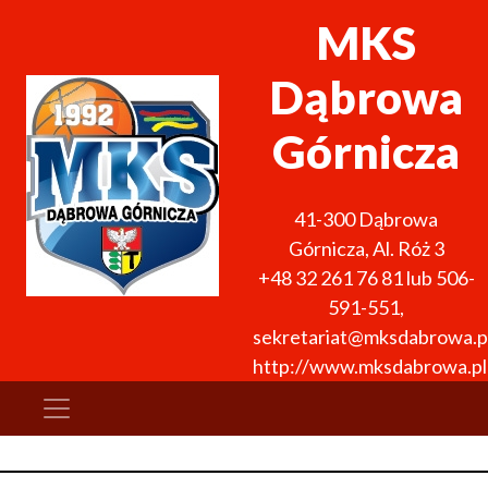
MKS
Dąbrowa
Górnicza
41-300
Dąbrowa
Górnicza
,
Al. Róż 3
+48 32 261 76 81 lub 506-
591-551
,
sekretariat@mksdabrowa.p
http://www.mksdabrowa.pl