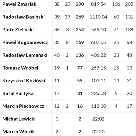
Paweł Zmarlak
Paweł Zmarlak
38
38
35
35
290
290
819:54
819:54
106
106
205
205
Radosław Basiński
Radosław Basiński
39
39
39
39
269
269
1110:04
1110:04
60
60
131
131
Piotr Zieliński
Piotr Zieliński
36
36
3
3
254
254
569:00
569:00
71
71
138
138
Paweł Bogdanowicz
Paweł Bogdanowicz
35
35
8
8
169
169
607:05
607:05
25
25
68
68
Radosław Lemański
Radosław Lemański
40
40
2
2
136
136
406:22
406:22
23
23
48
48
Tomasz Wróbel
Tomasz Wróbel
19
19
1
1
77
77
267:15
267:15
15
15
33
33
Krzysztof Koziński
Krzysztof Koziński
11
11
55
55
103:11
103:11
13
13
31
31
Rafał Partyka
Rafał Partyka
17
17
31
31
235:08
235:08
5
5
20
20
Marcin Piechowicz
Marcin Piechowicz
12
12
2
2
16
16
112:30
112:30
4
4
17
17
Michał Lewicki
Michał Lewicki
3
3
2
2
22:02
22:02
Marcin Wójcik
Marcin Wójcik
2
2
2
2
02:20
02:20